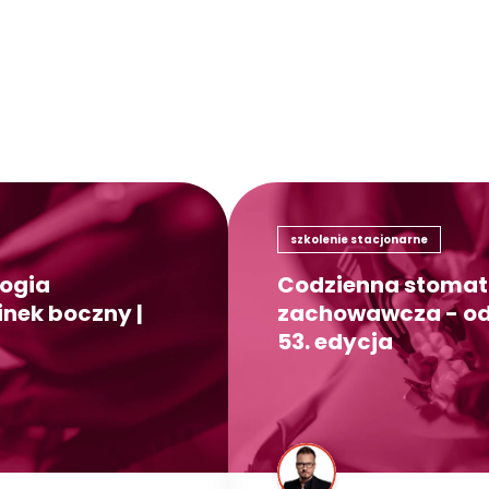
szkolenie stacjonarne
ogia
Codzienna stomat
nek boczny |
zachowawcza - od
53. edycja