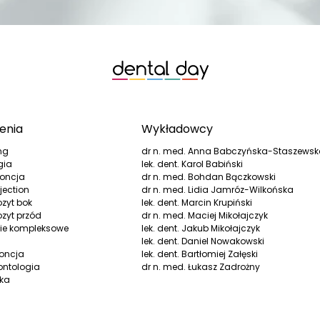
enia
Wykładowcy
ng
dr n. med. Anna Babczyńska-Staszews
gia
lek. dent. Karol Babiński
oncja
dr n. med. Bohdan Bączkowski
jection
dr n. med. Lidia Jamróz-Wilkońska
zyt bok
lek. dent. Marcin Krupiński
zyt przód
dr n. med. Maciej Mikołajczyk
ie kompleksowe
lek. dent. Jakub Mikołajczyk
lek. dent. Daniel Nowakowski
oncja
lek. dent. Bartłomiej Załęski
ontologia
dr n. med. Łukasz Zadrożny
yka