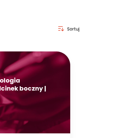
Sortuj
ologia
cinek boczny |