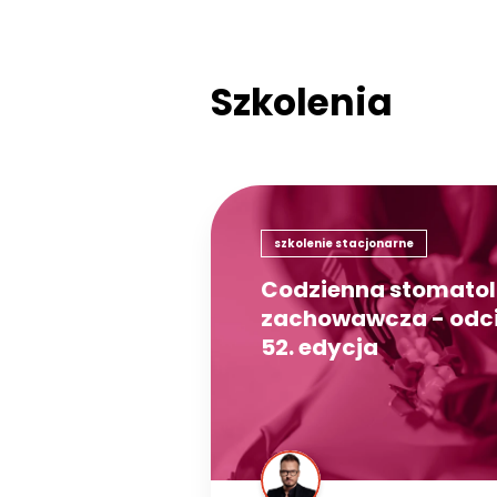
Szkolenia
szkolenie stacjonarne
Codzienna stomatol
zachowawcza - odci
52. edycja