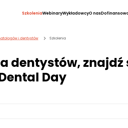
Szkolenia
Webinary
Wykładowcy
O nas
Dofinansow
omatologów i dentystów
Szkolenia
la dentystów, znajdź 
 Dental Day