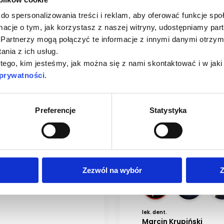
ia online
do spersonalizowania treści i reklam, aby oferować funkcje sp
ormacje o tym, jak korzystasz z naszej witryny, udostępniamy p
Partnerzy mogą połączyć te informacje z innymi danymi otrzym
nia z ich usług.
 tego, kim jesteśmy, jak można się z nami skontaktować i w ja
 prywatności
.
webinar
 Visit
Cementowanie
Preferencje
Statystyka
Zezwól na wybór
Z
lek. dent.
Marcin Krupiński