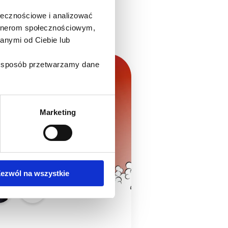
ołecznościowe i analizować
artnerom społecznościowym,
anymi od Ciebie lub
ki sposób przetwarzamy dane
webinar
Endocment
Marketing
ezwól na wszystkie
+1
lek. dent.
Bartłomiej Kar