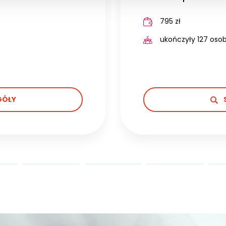
795 zł
ukończyły 127 oso
GÓŁY