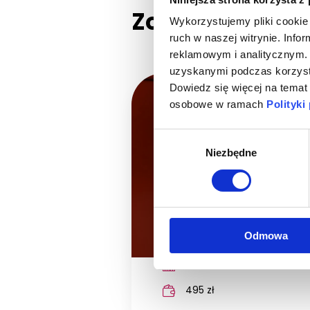
Zobacz szkolen
Wykorzystujemy pliki cookie 
ruch w naszej witrynie. Inf
reklamowym i analitycznym. 
uzyskanymi podczas korzysta
Dowiedz się więcej na temat
osobowe w ramach
Polityki
webinar
NOWOŚĆ
Be the Master of First
Wybór
Niezbędne
zgody
Odmowa
3 h
495 zł