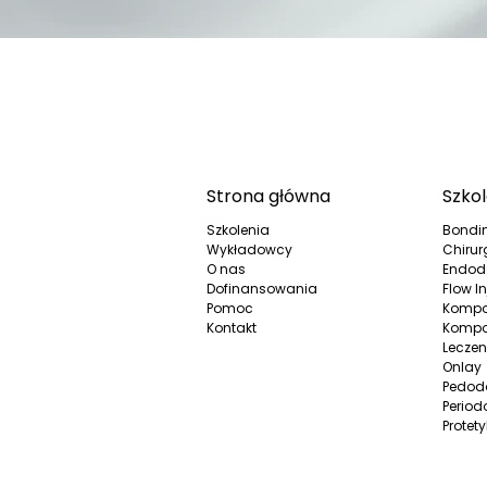
Strona główna
Szkol
Szkolenia
Bondi
Wykładowcy
Chirur
O nas
Endod
Dofinansowania
Flow In
Pomoc
Kompo
Kontakt
Kompo
Leczen
Onlay
Pedod
Period
Protet