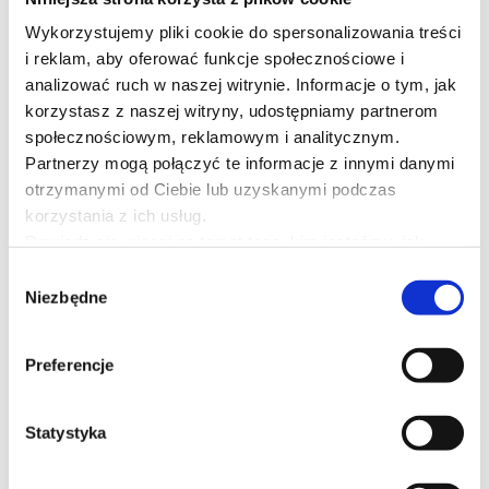
edycja
Wykorzystujemy pliki cookie do spersonalizowania treści
i reklam, aby oferować funkcje społecznościowe i
analizować ruch w naszej witrynie. Informacje o tym, jak
korzystasz z naszej witryny, udostępniamy partnerom
dr n. med.
społecznościowym, reklamowym i analitycznym.
Lidia Jamróz-Wilkońska
Partnerzy mogą połączyć te informacje z innymi danymi
otrzymanymi od Ciebie lub uzyskanymi podczas
26.02.2027 r. - 28.02.2027 r.
korzystania z ich usług.
Dowiedz się więcej na temat tego, kim jesteśmy, jak
Warszawa
można się z nami skontaktować i w jaki sposób
Wybór
6995 zł
przetwarzamy dane osobowe w ramach
Polityki
Niezbędne
zgody
prywatności
.
Dostępne
Preferencje
SZCZEGÓŁY
Statystyka