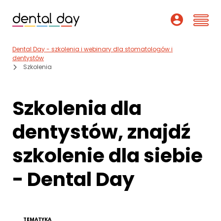
Dental Day - szkolenia i webinary dla stomatologów i
Szkolenia
dentystów
Szkolenia
Webinary
Szkolenia dla
Wykładowcy
dentystów, znajdź
O nas
szkolenie dla siebie
Dofinansowania
- Dental Day
Podcast
Pomoc
TEMATYKA