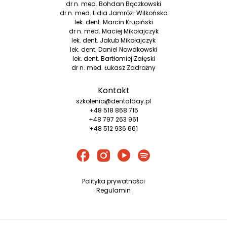
dr n. med. Bohdan Bączkowski
dr n. med. Lidia Jamróz-Wilkońska
lek. dent. Marcin Krupiński
dr n. med. Maciej Mikołajczyk
lek. dent. Jakub Mikołajczyk
lek. dent. Daniel Nowakowski
lek. dent. Bartłomiej Załęski
dr n. med. Łukasz Zadrożny
Kontakt
szkolenia@dentalday.pl
+48 518 868 715
+48 797 263 961
+48 512 936 661
Polityka prywatności
Regulamin