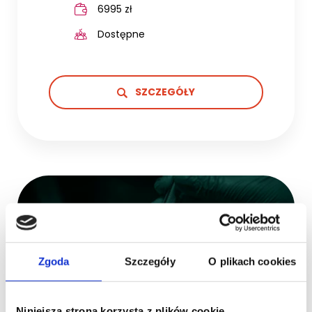
6995 zł
Dostępne
SZCZEGÓŁY
szkolenie stacjonarne
NOWOŚĆ
Periodontologia w
pigułce - od
Zgoda
Szczegóły
O plikach cookies
diagnostyki po
mikrochirurgię | 3.
Niniejsza strona korzysta z plików cookie