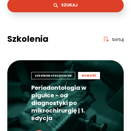
SZUKAJ
Szkolenia
Sortuj
szkolenie stacjonarne
NOWOŚĆ
Periodontologia w
pigułce - od
diagnostyki po
mikrochirurgię | 1.
edycja