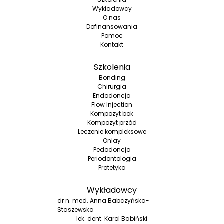
Wykładowcy
O nas
Dofinansowania
Pomoc
Kontakt
Szkolenia
Bonding
Chirurgia
Endodoncja
Flow Injection
Kompozyt bok
Kompozyt przód
Leczenie kompleksowe
Onlay
Pedodoncja
Periodontologia
Protetyka
Wykładowcy
dr n. med. Anna Babczyńska-
Staszewska
lek. dent. Karol Babiński