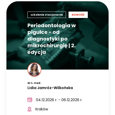
szkolenie stacjonarne
NOWOŚĆ
Periodontologia w
pigułce - od
diagnostyki po
mikrochirurgię | 2.
edycja
dr n. med.
Lidia Jamróz-Wilkońska
04.12.2026 r. - 06.12.2026 r.
Kraków