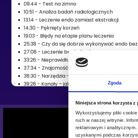
09:44 - Test na zimno
10:51 - Analiza badań radiologicznych
13:14 - Leczenie endo zamiast ekstrakcji
14:30 - Pęknięty korzeń
19:03 - Błędy na etapie planu leczenia
25:38 - Czy da się dobrze wykonywać endo be
27:08 - Leczenie bez koferdamu
33:26 - Nieprawidłowy dostęp
37:34 - Znajomość anatomii
38:30 - Narzędzia – dostęp
Zgoda
39:28 - Kanały – jak znaleźć wszystkie?
40:50 - MB2
42:30 - Co wpływa na nasz rozwój
Niniejsza strona korzysta z
43:28 - Perforacje
Wykorzystujemy pliki cookie 
45:44 - Długość robocza
ruch w naszej witrynie. Inf
48:04 - Endometr
reklamowym i analitycznym. 
48:56 - Brak drożności kanałów
uzyskanymi podczas korzysta