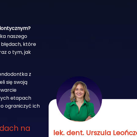
odontycznym?
inka naszego
 błędach, które
az o tym, jak
 endodontka z
li się swoją
twarcie
żnych etapach
co ograniczyć ich
ędach na
lek. dent. Urszula Leońc