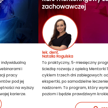
zachowawczej
lek. dent.
Natalia Rogulska
 indywidualną
To praktyczny, 5-miesięczny progr
webinarami i
ścieżkę rozwoju z opieką Mentorki 1
cji pracy
cyklem trzech dni zabiegowych: od
entów pod jej
ekspertki, po samodzielne leczeni
jętności na wyższy
nadzorem. To program, który wynie
ojej karierze.
poziom i będzie prawdziwym krokie