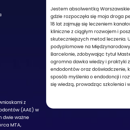
Jestem absolwentką Warszawskie
a
gdzie rozpoczęła się moja droga pe
18 lat zajmuję się leczeniem kana
kliniczne z ciągłym rozwojem i po
skuteczniejszych metod leczenia. 
podyplomowe na Międzynarodowym
Barcelonie, zdobywając tytuł Maste
ogromna dawka wiedzy i praktyki z
endodontów oraz doświadczenie, k
sposób myślenia o endodoncji i rozw
się wiedzą, prowadząc szkolenia i 
 wnioskami z
dodontów (AAE) w
am dwie ważne
órca MTA,