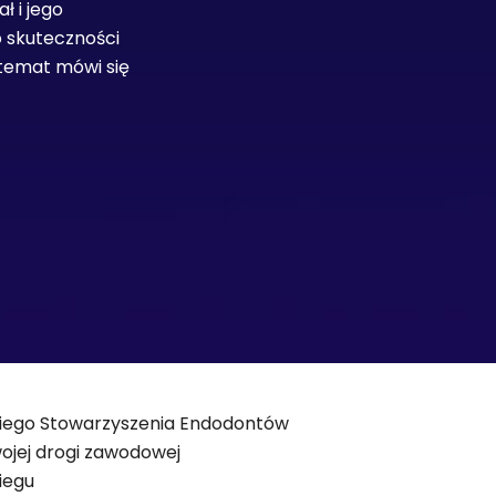
ł i jego
o skuteczności
 temat mówi się
kiego Stowarzyszenia Endodontów
swojej drogi zawodowej
biegu