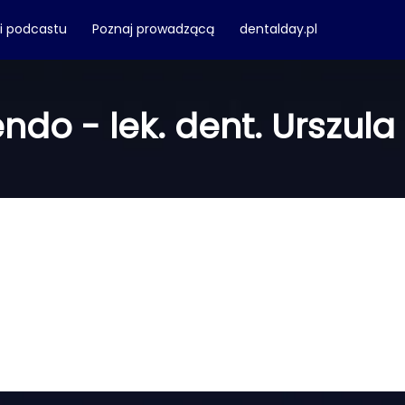
ki podcastu
Poznaj prowadzącą
dentalday.pl
ndo - lek. dent. Urszul