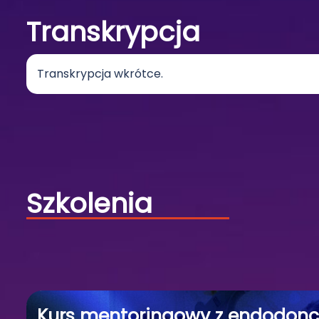
Transkrypcja
Transkrypcja wkrótce.
Szkolenia
Kurs mentoringowy z endodonc