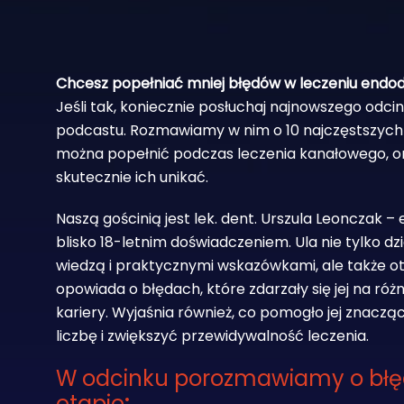
Chcesz popełniać mniej błędów w leczeniu end
Jeśli tak, koniecznie posłuchaj najnowszego odc
podcastu. Rozmawiamy w nim o 10 najczęstszych
można popełnić podczas leczenia kanałowego, or
skutecznie ich unikać.
Naszą gościnią jest lek. dent. Urszula Leonczak –
blisko 18-letnim doświadczeniem. Ula nie tylko dzie
wiedzą i praktycznymi wskazówkami, ale także o
opowiada o błędach, które zdarzały się jej na ró
kariery. Wyjaśnia również, co pomogło jej znaczą
liczbę i zwiększyć przewidywalność leczenia.
W odcinku porozmawiamy o bł
etapie
: