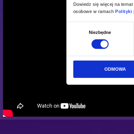
53:40 - Irygacja
Dowiedz się więcej na temat
54:49 - Podchloryn sodu
osobowe w ramach
Polityki
57:39 - Irygacja
01:01:30 - Odbudowa
Wybór
01:08:50 - Kurs mentoringowy
Niezbędne
zgody
ODMOWA