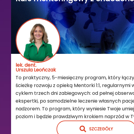
lek. dent.
Urszula Leończak
To praktyczny, 5-miesięczny program, który łączy
ścieżkę rozwoju z opieką Mentorki 1:1, regularnymi 
cyklem trzech dni zabiegowych: od pełnej obserwa
ekspertki, po samodzielne leczenie własnych pacj
nadzorem. To program, który wyniesie Twoje umie
poziom i będzie prawdziwym krokiem naprzód w Tw
SZCZEGÓŁY