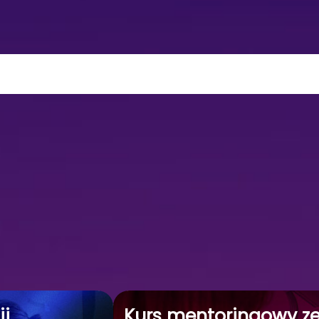
ji
Kurs mentoringowy ze