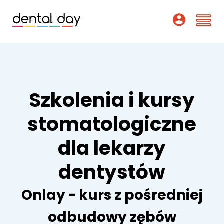
Szkolenia
Webinary
Szkolenia i kursy
Wykładowcy
stomatologiczne
O nas
dla lekarzy
Dofinansowania
dentystów
Podcast
Onlay - kurs z pośredniej
Pomoc
odbudowy zębów