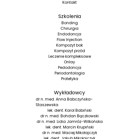
Kontakt
Szkolenia
Bonding
Chirurgia
Endodoncja
Flow Injection
Kompozyt bok
Kompozyt przód
Leczenie kompleksowe
Onlay
Pedodoncja
Periodontologia
Protetyka
Wykładowcy
dr n. med. Anna Babczyńska-
Staszewska
lek. dent. Karol Babiński
dr n. med. Bohdan Bączkowski
dr n. med. Lidia Jamróz-Wilkońska
lek. dent. Marcin Krupiński
dr n. med. Maciej Mikołajczyk
lek. dent. Jakub Mikołajczyk