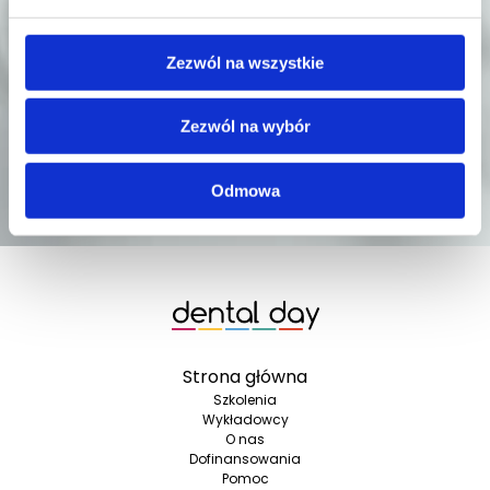
ZAPISZ SIĘ
Zezwól na wszystkie
Zezwól na wybór
Podając adres e-mail wyrażasz zgodę na otrzymywanie newslettera
i informacji handlowych Dental day.
Dane są przetwarzane zgodnie z
Polityką Prywatności
.
Odmowa
Strona główna
Szkolenia
Wykładowcy
O nas
Dofinansowania
Pomoc