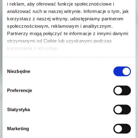
i reklam, aby oferować funkcje społecznościowe i
Zapisz się na newsletter
analizować ruch w naszej witrynie. Informacje o tym, jak
korzystasz z naszej witryny, udostępniamy partnerom
Nie będziemy spamować Twojej skrzynki - w
społecznościowym, reklamowym i analitycznym.
naszym newsletterze stawiamy na edukacyjne
Partnerzy mogą połączyć te informacje z innymi danymi
treści. Będziesz otrzymywać informacje na temat
otrzymanymi od Ciebie lub uzyskanymi podczas
naszych webinarów, podcastów i innych
korzystania z ich usług.
wydarzeń. Nasze e-maile otrzymuje już 10 000
Dowiedz się więcej na temat tego, kim jesteśmy, jak
lekarzy dentystów. Dołączysz?
można się z nami skontaktować i w jaki sposób
Wybór
przetwarzamy dane osobowe w ramach
Polityki
Niezbędne
zgody
prywatności
.
IMIĘ
Preferencje
Statystyka
E-MAIL
Marketing