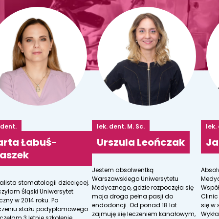
 dent.
lek. dent. M. Sc.
lek.
rta Łabuś-
Urszula Leończak
Ja
laszek
Jestem absolwentką
Absol
Warszawskiego Uniwersytetu
Medyc
alista stomatologii dziecięcej.
Medycznego, gdzie rozpoczęła się
Współ
zyłam Śląski Uniwersytet
moja droga pełna pasji do
Clini
zny w 2014 roku. Po
endodoncji. Od ponad 18 lat
się w 
czeniu stażu podyplomowego
zajmuję się leczeniem kanałowym,
Wykła
częłam 3 letnie szkolenie