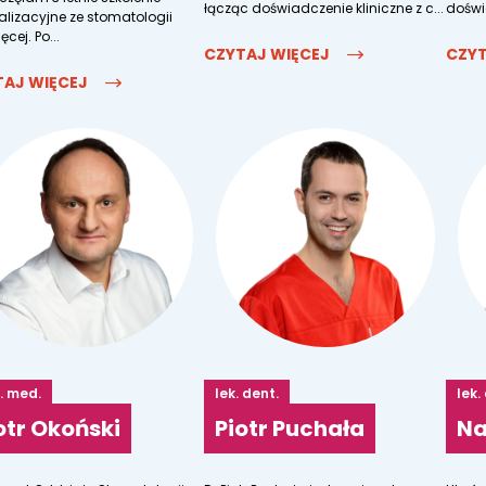
łącząc doświadczenie kliniczne z c...
doświ
alizacyjne ze stomatologii
ęcej. Po...
CZYTAJ WIĘCEJ
CZYT
TAJ WIĘCEJ
n. med.
lek. dent.
lek.
otr Okoński
Piotr Puchała
Na