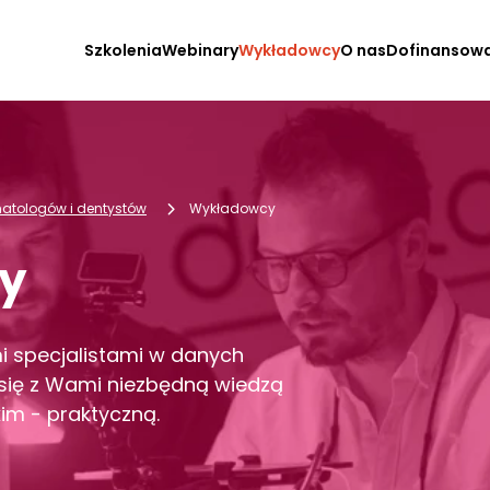
Szkolenia
Webinary
Wykładowcy
O nas
Dofinansow
omatologów i dentystów
Wykładowcy
y
mi specjalistami w danych
ą się z Wami niezbędną wiedzą
im - praktyczną.