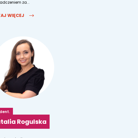
adczeniem za...
AJ WIĘCEJ
 dent.
talia Rogulska