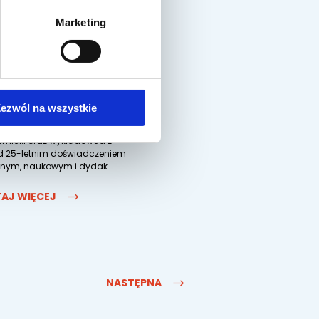
. med.
Marketing
nieszka Wal-
damczak
lista 1 st. stomatologii
j, specjalista stomatologii
ezwól na wszystkie
ęcej, doktor nauk
znych, nauczyciel
micki oraz wykładowca z
 25-letnim doświadczeniem
cznym, naukowym i dydak...
AJ WIĘCEJ
NASTĘPNA