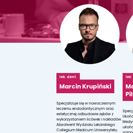
lek. dent.
lek.
Marcin Krupiński
Ma
Pi
Specjalizuje się w nowoczesnym
leczeniu endodontycznym oraz
Specj
estetycznej odbudowie zębów z
Ukońc
wykorzystaniem licówek i nakładów.
Medyc
Absolwent Wydziału Lekarskiego
ukoń
Collegium Medicum Uniwersytetu
rozpo