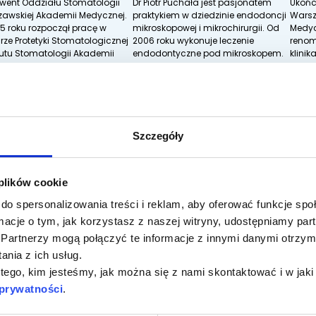
went Oddziału Stomatologii
Dr Piotr Puchała jest pasjonatem
Ukońc
awskiej Akademii Medycznej.
praktykiem w dziedzinie endodoncji
Warsz
5 roku rozpoczął pracę w
mikroskopowej i mikrochirurgii. Od
Medyc
rze Protetyki Stomatologicznej
2006 roku wykonuje leczenie
reno
tutu Stomatologii Akademii
endodontyczne pod mikroskopem.
klini
znej w Warszawie. W roku
W codziennej pracy wykorzystuje
Zakła
z...
najbar...
Zinte
prakty
TAJ WIĘCEJ
CZYTAJ WIĘCEJ
CZYT
Szczegóły
 plików cookie
do spersonalizowania treści i reklam, aby oferować funkcje sp
ormacje o tym, jak korzystasz z naszej witryny, udostępniamy p
Partnerzy mogą połączyć te informacje z innymi danymi otrzym
nia z ich usług.
 tego, kim jesteśmy, jak można się z nami skontaktować i w ja
 prywatności
.