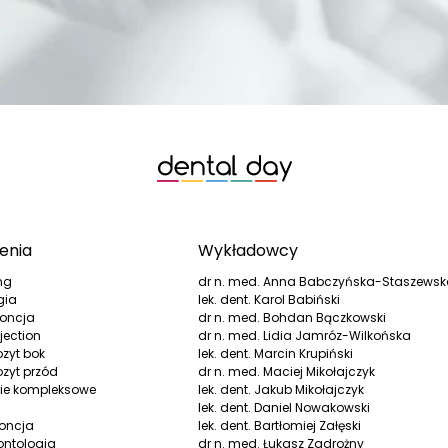
enia
Wykładowcy
ng
dr n. med. Anna Babczyńska-Staszews
gia
lek. dent. Karol Babiński
oncja
dr n. med. Bohdan Bączkowski
jection
dr n. med. Lidia Jamróz-Wilkońska
zyt bok
lek. dent. Marcin Krupiński
zyt przód
dr n. med. Maciej Mikołajczyk
ie kompleksowe
lek. dent. Jakub Mikołajczyk
lek. dent. Daniel Nowakowski
oncja
lek. dent. Bartłomiej Załęski
ontologia
dr n. med. Łukasz Zadrożny