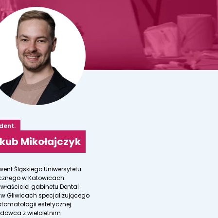
 dent.
kub Mikołajczyk
went Śląskiego Uniwersytetu
znego w Katowicach.
właściciel gabinetu Dental
c w Gliwicach specjalizującego
stomatologii estetycznej.
dowca z wieloletnim