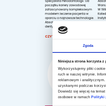
Specjalista Periodontologii. Od
Absol
początku kariery zawodowej
Warsz
zafascynowany kompleksowym
W 199
modelem leczenie pacjenta w
Kated
oparciu o najnowsze technologie.
Insty
Absolwent kierunku lekarsko-
Medyc
dentystycznego Collegium ...
2001 u
CZYTAJ WIĘCEJ
CZY
Zgoda
Niniejsza strona korzysta z
Wykorzystujemy pliki cookie 
ruch w naszej witrynie. Inf
reklamowym i analitycznym. 
uzyskanymi podczas korzysta
Dowiedz się więcej na temat
osobowe w ramach
Polityki