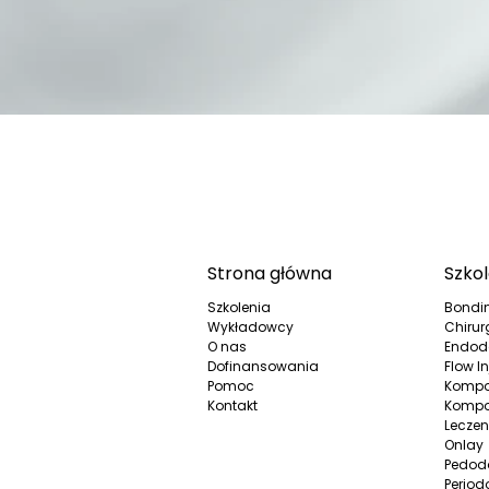
Strona główna
Szkol
Szkolenia
Bondi
Wykładowcy
Chirur
O nas
Endod
Dofinansowania
Flow In
Pomoc
Kompo
Kontakt
Kompo
Leczen
Onlay
Pedod
Period