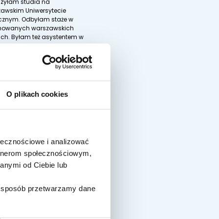
zyłam studia na
awskim Uniwersytecie
znym. Odbyłam staże w
mowanych warszawskich
kach. Byłam też asystentem w
dzie Stomatologii
growanej WUM. Swoją widzę
czną ...
AJ WIĘCEJ
O plikach cookies
ołecznościowe i analizować
artnerom społecznościowym,
anymi od Ciebie lub
ki sposób przetwarzamy dane