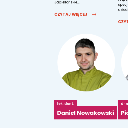
Jagiellońskie...
specj
dzieci
CZYTAJ WIĘCEJ
CZY
lek. dent.
dr 
Daniel Nowakowski
Pi