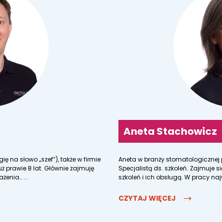
Aneta Stachowicz
ę na słowo „szef”), także w firmie
Aneta w branży stomatologicznej pr
uż prawie 8 lat. Głównie zajmuję
Specjalistą ds. szkoleń. Zajmuje 
żenia… ...
szkoleń i ich obsługą. W pracy najw
CZYTAJ WIĘCEJ