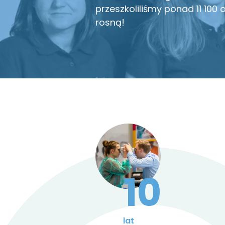
przeszkoliliśmy ponad 11 100 o
rosną!
10
lat