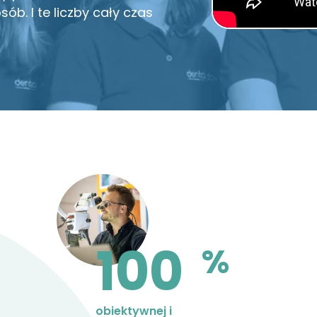
sób. I te liczby cały czas
100
%
obiektywnej i