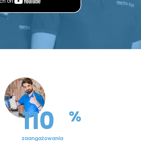
110
%
zaangażowania