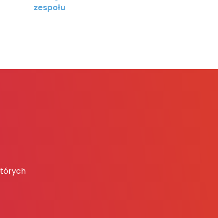
zespołu
których