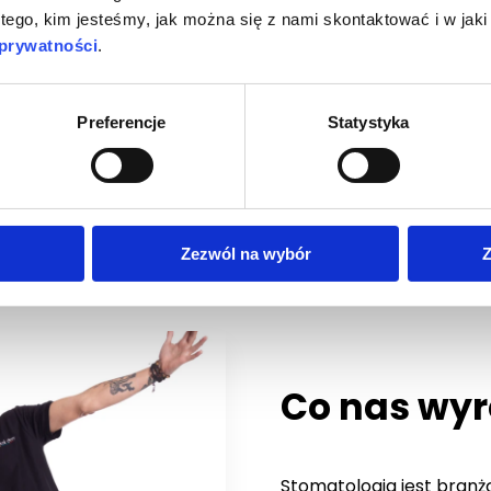
 tego, kim jesteśmy, jak można się z nami skontaktować i w ja
 prywatności
.
tóra zawsze daje z
est to, by oprócz dużej
Preferencje
Statystyka
eniom towarzyszyła jak
mym podejściem
Zezwól na wybór
Z
Co nas wyr
Stomatologia jest branż