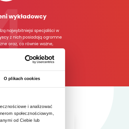
eni wykładowcy
ą najwybitniejsi specjaliści w
yscy z nich posiadają ogromne
czne oraz, co równie ważne,
a tej wiedzy w sposób jasny i
ozumiały.
O plikach cookies
ołecznościowe i analizować
artnerom społecznościowym,
anymi od Ciebie lub