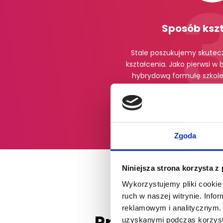
Sposób ksz
Stale poszukujemy skutec
kształcenia. Jako pierwsi w
hybrydową formułę szkolen
zwiększyła ilość czasu jaką p
warsztatowe pod
Zgoda
Niniejsza strona korzysta z
Wykorzystujemy pliki cookie 
ruch w naszej witrynie. Inf
reklamowym i analitycznym. 
Pracujemy z p
uzyskanymi podczas korzysta