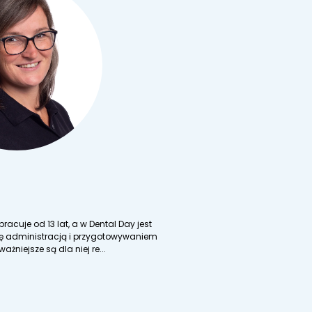
Tomasz Bręcz
acuje od 13 lat, a w Dental Day jest
Od 5 lat pracuję w Dental 
się administracją i przygotowywaniem
szkolenia i towarzyszę uc
ażniejsze są dla niej re...
zajmuję się dofinansowani
CZYTAJ WIĘCEJ