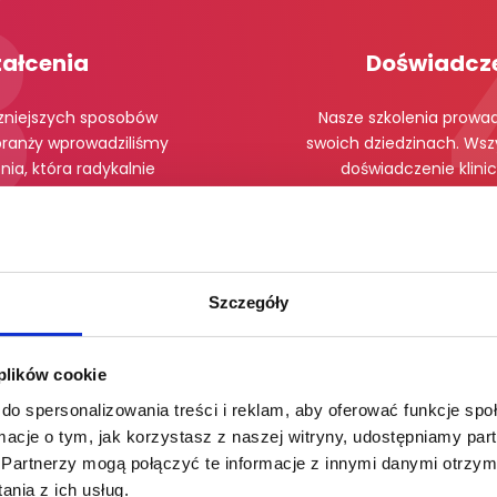
tałcenia
Doświadcz
zniejszych sposobów
Nasze szkolenia prowadz
 branży wprowadziliśmy
swoich dziedzinach. Wsz
ia, która radykalnie
doświadczenie klini
rzeznaczamy na ćwiczenia
umiejętność przekazani
czas kursu.
zr
Szczegóły
 plików cookie
do spersonalizowania treści i reklam, aby oferować funkcje sp
ormacje o tym, jak korzystasz z naszej witryny, udostępniamy p
Partnerzy mogą połączyć te informacje z innymi danymi otrzym
asją
nia z ich usług.