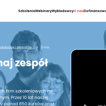
Szkolenia
Webinary
Wykładowcy
O nas
Dofinansow
omatologów i dentystów
O nas
naj zespół
ch firm szkoleniowych na
ym. Przez 10 lat naszej
my ponad 850 kursów oraz