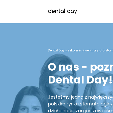
Dental Day - szkolenia i webinary dla st
O nas - poz
Dental Day!
Jesteśmy jedną z największy
polskim rynku stomatologiczn
działalności zorganizowaliś