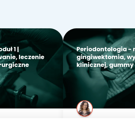
duł 1 |
Periodontologia - 
anie, leczenie
gingiwektomia, wy
irurgiczne
klinicznej, gummy
dr n. med.
Lidia Jamróz-Wilkońska