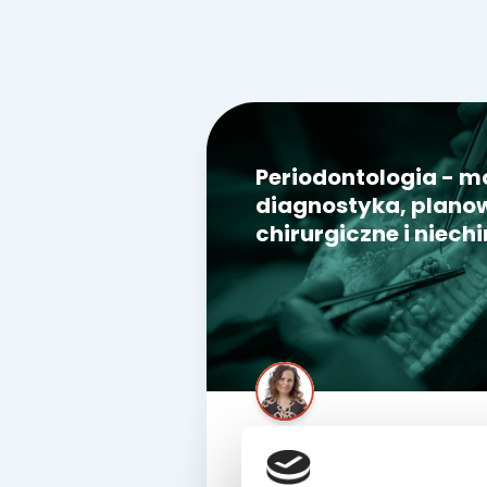
Periodontologia - mo
diagnostyka, planow
chirurgiczne i niech
dr n. med.
Lidia Jamróz-Wilkońska