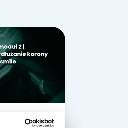
moduł 2 |
dłużanie korony
 smile