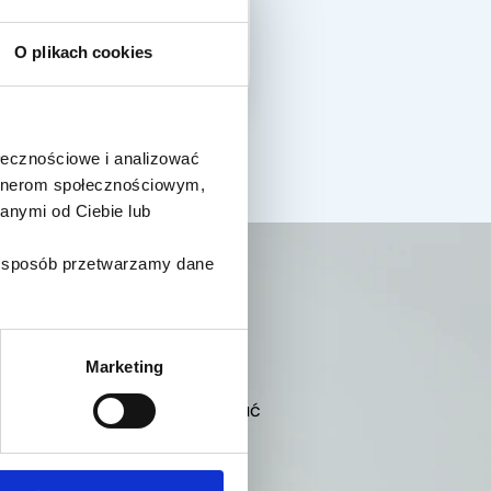
ZEGÓŁY
O plikach cookies
ołecznościowe i analizować
artnerom społecznościowym,
anymi od Ciebie lub
ki sposób przetwarzamy dane
Marketing
e treści. Będziesz otrzymywać
ymuje już 10 000 lekarzy