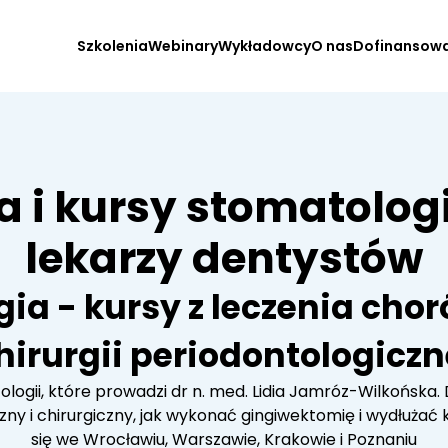
Szkolenia
Webinary
Wykładowcy
O nas
Dofinansow
a i kursy stomatolog
lekarzy dentystów
ia - kursy z leczenia chor
hirurgii periodontologiczn
logii, które prowadzi dr n. med. Lidia Jamróz-Wilkońska.
ny i chirurgiczny, jak wykonać gingiwektomię i wydłużać 
się we Wrocławiu, Warszawie, Krakowie i Poznaniu