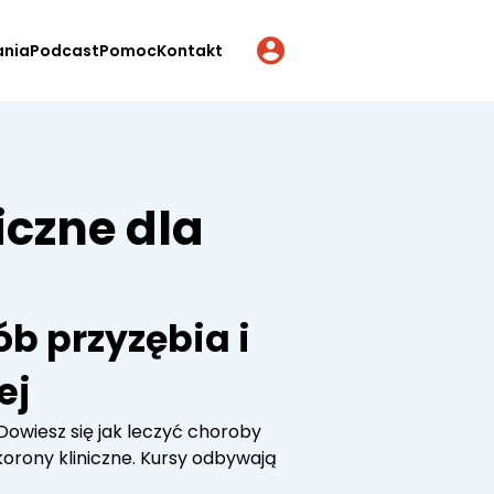
ania
Podcast
Pomoc
Kontakt
iczne dla
ób przyzębia i
ej
 Dowiesz się jak leczyć choroby
korony kliniczne. Kursy odbywają