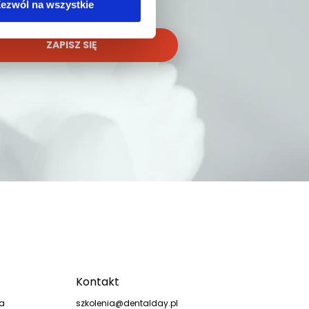
ezwól na wszystkie
ZAPISZ SIĘ
Kontakt
ka
szkolenia@dentalday.pl