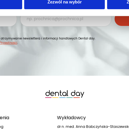
Zezwól na wybór
Z
E-MAIL
otrzymywanie newslettera i informacji handlowych Dental day.
 Prywatności
.
enia
Wykładowcy
ng
dr n. med. Anna Babczyńska-Staszews