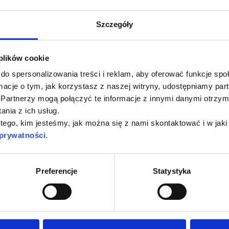
GÓŁY
SZC
Szczegóły
 plików cookie
do spersonalizowania treści i reklam, aby oferować funkcje sp
ormacje o tym, jak korzystasz z naszej witryny, udostępniamy p
Partnerzy mogą połączyć te informacje z innymi danymi otrzym
nia z ich usług.
 tego, kim jesteśmy, jak można się z nami skontaktować i w ja
 prywatności
.
ewsletter
Preferencje
Statystyka
krzynki - w naszym newsletterze stawiamy na edukacyjn
inarów, podcastów i innych wydarzeń. Nasze e-maile otrz