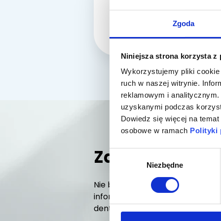
SZCZE
Zgoda
Niniejsza strona korzysta z
Wykorzystujemy pliki cookie 
ruch w naszej witrynie. Inf
reklamowym i analitycznym. 
uzyskanymi podczas korzysta
Dowiedz się więcej na temat
osobowe w ramach
Polityki
Zapisz się na n
Wybór
Niezbędne
zgody
Nie będziemy spamować Twojej s
informacje na temat naszych web
dentystów. Dołączysz?