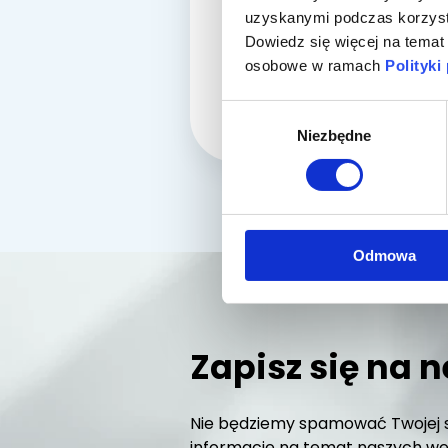
lek. dent.
uzyskanymi podczas korzysta
Daniel Nowakowski
Dowiedz się więcej na temat
osobowe w ramach
Polityki
SZCZE
Wybór
Niezbędne
zgody
Odmowa
Zapisz się na n
Nie będziemy spamować Twojej s
informacje na temat naszych web