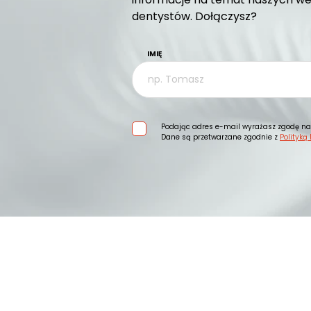
dentystów. Dołączysz?
IMIĘ
Podając adres e-mail wyrażasz zgodę na 
Dane są przetwarzane zgodnie z
Polityką