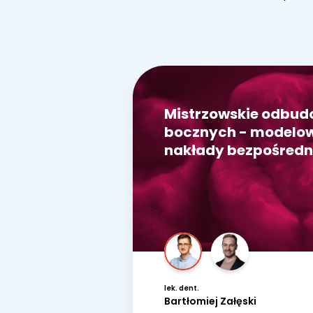
Mistrzowskie odbu
bocznych - modelowa
nakłady bezpośredn
lek. dent.
Bartłomiej Załęski