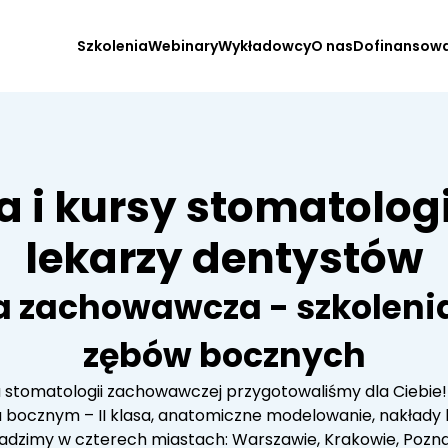
Szkolenia
Webinary
Wykładowcy
O nas
Dofinansow
a i kursy stomatolog
lekarzy dentystów
a zachowawcza - szkoleni
zębów bocznych
su stomatologii zachowawczej przygotowaliśmy dla Ciebie! 
bocznym – II klasa, anatomiczne modelowanie, nakłady be
adzimy w czterech miastach: Warszawie, Krakowie, Poznan