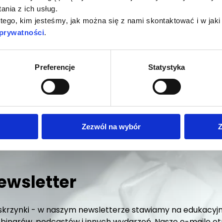
nia z ich usług.
 tego, kim jesteśmy, jak można się z nami skontaktować i w ja
 prywatności
.
GÓŁY
Preferencje
Statystyka
Zezwól na wybór
Z
ewsletter
krzynki - w naszym newsletterze stawiamy na edukacyjn
inarów, podcastów i innych wydarzeń. Nasze e-maile otrz