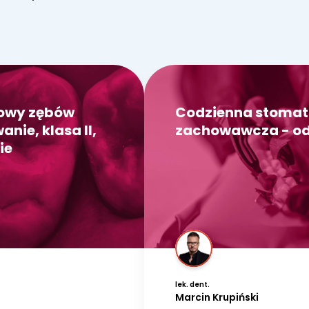
dowy zębów
Codzienna stomat
nie, klasa II,
zachowawcza - od
ie
lek. dent.
Marcin Krupiński