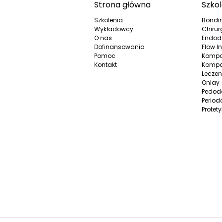
Strona główna
Szkol
Szkolenia
Bondi
Wykładowcy
Chirur
O nas
Endod
Dofinansowania
Flow In
Pomoc
Kompo
Kontakt
Kompo
Leczen
Onlay
Pedod
Period
Protet