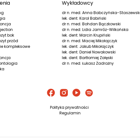
enia
Wykładowcy
ng
dr n. med. Anna Babczyńska-Staszews
gia
lek. dent. Karol Babiński
oncja
dr n. med. Bohdan Bączkowski
jection
dr n. med. Lidia Jamróz-Wilkońska
zyt bok
lek. dent. Marcin Krupiński
zyt przód
dr n. med. Maciej Mikołajczyk
ie kompleksowe
lek. dent. Jakub Mikołajczyk
lek. dent. Daniel Nowakowski
oncja
lek. dent. Bartłomiej Załęski
ontologia
dr n. med. Łukasz Zadrożny
yka
Polityka prywatności
Regulamin