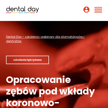
Szkolenia
Dental Day - szkolenia i webinary dla stomatologów i
Webinary
dentystów
Wykładowcy
szkolenie hybrydowe
O nas
Opracowanie
Dofinansowania
zębów pod wkłady
Podcast
koronowo-
Pomoc