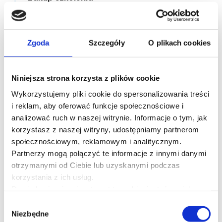
Krok 2:
Uzyskanie dostępu do materiałów
Zgoda
Szczegóły
O plikach cookies
Krok 3:
Zapoznanie się z materiałami online i
Niniejsza strona korzysta z plików cookie
pierwsze pytania
Wykorzystujemy pliki cookie do spersonalizowania treści
Krok 4:
i reklam, aby oferować funkcje społecznościowe i
Szkolenie stacjonarne
analizować ruch w naszej witrynie. Informacje o tym, jak
korzystasz z naszej witryny, udostępniamy partnerom
Krok 5:
społecznościowym, reklamowym i analitycznym.
Utrwal zdobytą wiedzę
Partnerzy mogą połączyć te informacje z innymi danymi
otrzymanymi od Ciebie lub uzyskanymi podczas
korzystania z ich usług.
Dowiedz się więcej na temat tego, kim jesteśmy, jak
Program szkolenia
można się z nami skontaktować i w jaki sposób
Wybór
przetwarzamy dane osobowe w ramach
Polityki
Niezbędne
zgody