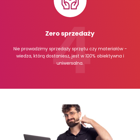
Zero sprzedaży
Nie prowadzimy sprzedaży sprzętu czy materiałów -
wiedza, którą dostaniesz, jest w 100% obiektywna i
uniwersalna.