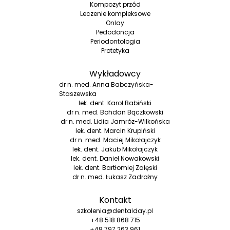
Kompozyt przód
Leczenie kompleksowe
Onlay
Pedodoncja
Periodontologia
Protetyka
Wykładowcy
dr n. med. Anna Babczyńska-
Staszewska
lek. dent. Karol Babiński
dr n. med. Bohdan Bączkowski
dr n. med. Lidia Jamróz-Wilkońska
lek. dent. Marcin Krupiński
dr n. med. Maciej Mikołajczyk
lek. dent. Jakub Mikołajczyk
lek. dent. Daniel Nowakowski
lek. dent. Bartłomiej Załęski
dr n. med. Łukasz Zadrożny
Kontakt
szkolenia@dentalday.pl
+48 518 868 715
+48 797 263 961