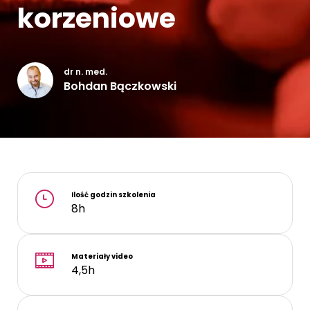
korzeniowe
Kontakt
dr n. med.
Bohdan Bączkowski
Ilość godzin szkolenia
8h
Materiały video
4,5h