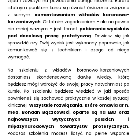
zęba i zaważyć na powodzeniu całego leczenia. Bardzo
istotnym punktem kursu są również ćwiczenia związane
z samym
cementowaniem wkładów koronowo-
korzeniowych
. Ostatnim zagadnieniem - ale na pewno
nie mniej ważnym - jest temat
pobierania wycisków
pod docelową pracę protetyczną
. Dowiesz się jak
sprawdzić czy Twój wycisk jest wykonany poprawnie, jak
komunikować się z technikiem i czego od niego
wymagać.
Na szkoleniu z wkładów koronowo-korzeniowych
dostaniesz skondensowaną dawkę wiedzy, którą
będziesz mógł wdrożyć do swojej pracy natychmiast po
kursie. Po szkoleniu będziesz wiedzieć w jaki sposób
powinieneś się zachować praktycznie w każdej sytuacji
klinicznej.
Wszystkie rozwiązania, które omawia dr n.
med. Bohdan Bączkowski, oparte są na EBD oraz
najnowszych wytycznych polskich i
międzynarodowych towarzystw protetycznych.
Podczas szkolenia możesz liczyć na pełne wsparcie