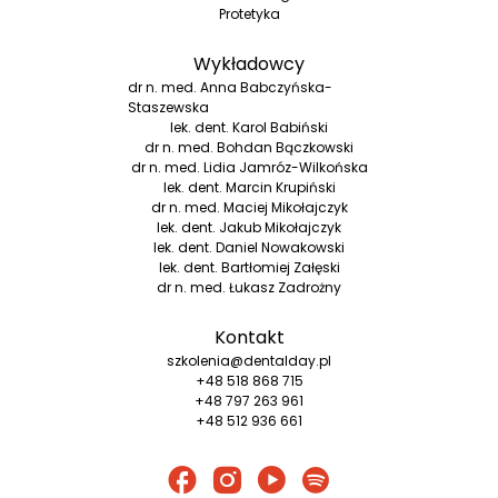
Protetyka
Wykładowcy
dr n. med. Anna Babczyńska-
Staszewska
lek. dent. Karol Babiński
dr n. med. Bohdan Bączkowski
dr n. med. Lidia Jamróz-Wilkońska
lek. dent. Marcin Krupiński
dr n. med. Maciej Mikołajczyk
lek. dent. Jakub Mikołajczyk
lek. dent. Daniel Nowakowski
lek. dent. Bartłomiej Załęski
dr n. med. Łukasz Zadrożny
Kontakt
szkolenia@dentalday.pl
+48 518 868 715
+48 797 263 961
+48 512 936 661