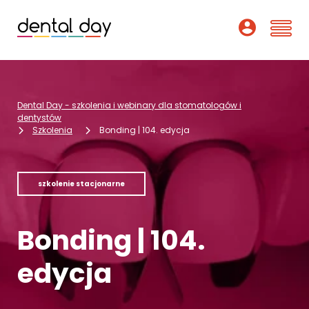
Szkolenia
Dental Day - szkolenia i webinary dla stomatologów i
Webinary
dentystów
Szkolenia
Bonding | 104. edycja
Wykładowcy
O nas
szkolenie stacjonarne
Dofinansowania
Bonding | 104.
Podcast
edycja
Pomoc