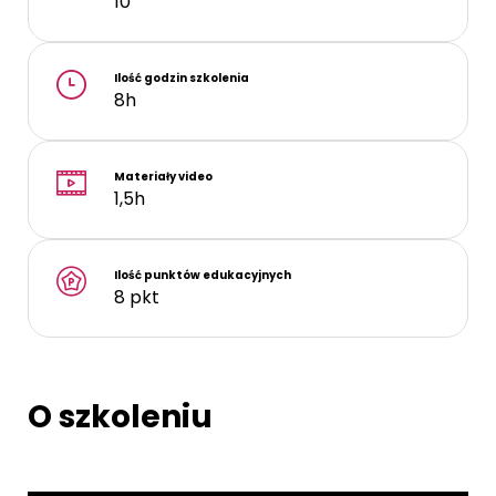
10
Ilość godzin szkolenia
8h
Materiały video
1,5h
Ilość punktów edukacyjnych
8 pkt
O szkoleniu