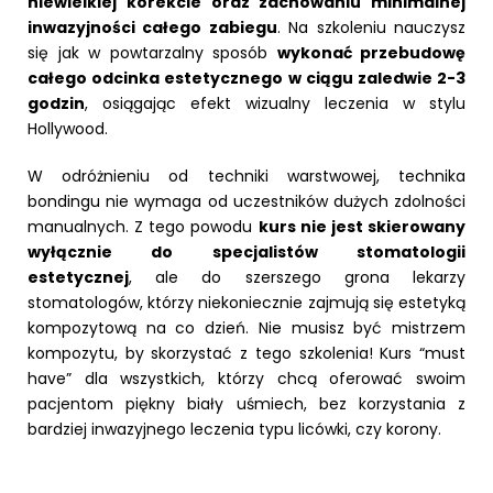
niewielkiej korekcie oraz zachowaniu minimalnej
inwazyjności całego zabiegu
. Na szkoleniu nauczysz
się jak w powtarzalny sposób
wykonać przebudowę
całego odcinka estetycznego w ciągu zaledwie 2-3
godzin
, osiągając efekt wizualny leczenia w stylu
Hollywood.
W odróżnieniu od techniki warstwowej, technika
bondingu nie wymaga od uczestników dużych zdolności
manualnych. Z tego powodu
kurs nie jest skierowany
wyłącznie do specjalistów stomatologii
estetycznej
, ale do szerszego grona lekarzy
stomatologów, którzy niekoniecznie zajmują się estetyką
kompozytową na co dzień. Nie musisz być mistrzem
kompozytu, by skorzystać z tego szkolenia! Kurs “must
have” dla wszystkich, którzy chcą oferować swoim
pacjentom piękny biały uśmiech, bez korzystania z
bardziej inwazyjnego leczenia typu licówki, czy korony.