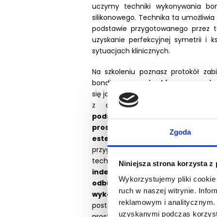
uczymy techniki wykonywania bon
silikonowego. Technika ta umożliwia
podstawie przygotowanego przez t
uzyskanie perfekcyjnej symetrii i 
sytuacjach klinicznych.
Na szkoleniu poznasz protokół za
bondingu u
pacjentów wymagają
się jak wykonać taką pracę, by była 
z osobami, które wymagają po
podstawową technikę deprogra
prosto zarejestrować zwarcie
Zgoda
estetycznej
. Dowiesz się jak 
przygotowany
wax-up funkcjon
technika w tym zakresie. Nauc
Niniejsza strona korzysta z
indeksem silikonowym
. Dowiesz 
Wykorzystujemy pliki cookie 
odbudowę nowego zwarcia ora
ruch w naszej witrynie. Inf
wykorzystaniem szablonu z wa
reklamowym i analitycznym. 
postępować w przypadku zębów z
uzyskanymi podczas korzysta
prostych technik wykonać chara