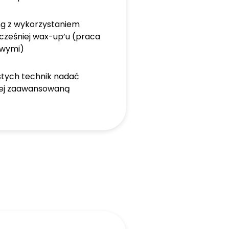
ng z wykorzystaniem
ześniej wax-up’u (praca
owymi)
stych technik nadać
ziej zaawansowaną