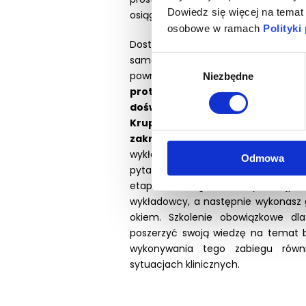
Dowiedz się więcej na temat
osiągnięcia zaawansowanego efektu
osobowe w ramach
Polityki
Dostaniesz od nas wszystkie narzędz
samodzielne wykonywanie tego 
Wybór
powrocie do gabinetu.
Na szkoleni
Niezbędne
zgody
protokoły postępowania, stwo
doświadczenia w wykonywaniu bon
Krupińskiego, bazujące na najb
zakresie.
Podczas szkolenia możesz
wykładowcy. Na każdym etapie wa
Odmowa
pytania oraz jasne wskazówki jak p
etapów zabiegu zobaczysz najpie
wykładowcy, a następnie wykonasz 
okiem. Szkolenie obowiązkowe dla
poszerzyć swoją wiedzę na temat b
wykonywania tego zabiegu równi
sytuacjach klinicznych.