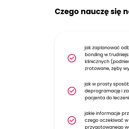
Czego nauczę się n
jak zaplanować od
bonding w trudniej
klinicznych (podnie
zrotowane, zęby w
jak w prosty spos
deprogramację i za
pacjenta do leczen
jakie informacje pr
czego oczekiwać w
przygotowanego w