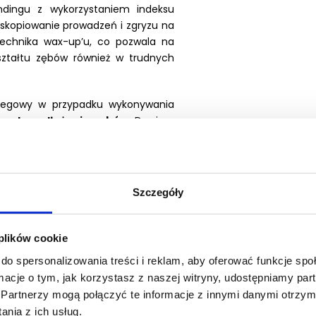
dingu z wykorzystaniem indeksu
 skopiowanie prowadzeń i zgryzu na
echnika wax-up’u, co pozwala na
kształtu zębów również w trudnych
biegowy w przypadku wykonywania
cych wydłużenia zębów
. Dowiesz
trwała. Nauczysz się jak postępować
dniesienia zwarcia. Poznasz
macji oraz nauczysz się jak
 dla celów dalszej odbudowy
Szczegóły
powinien wyglądać prawidłowo
alny
oraz czego wymagać od
zysz się wykonywania i
pracy z
 plików cookie
się jak przy jego pomocy wykonać
do spersonalizowania treści i reklam, aby oferować funkcje sp
z poprawić estetykę zębów z
ormacje o tym, jak korzystasz z naszej witryny, udostępniamy p
x-up’u
. Nauczysz się również jak
Partnerzy mogą połączyć te informacje z innymi danymi otrzym
rotowanych oraz jak za pomocą
nia z ich usług.
kteryzację Twojej pracy w celu