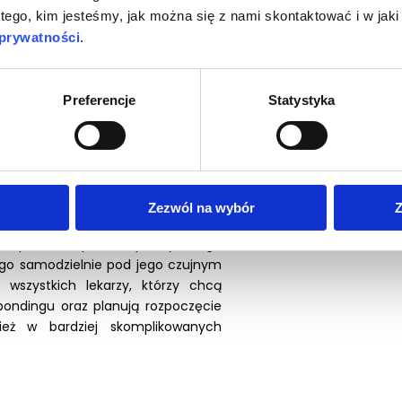
 tego, kim jesteśmy, jak można się z nami skontaktować i w ja
 estetycznego.
 prywatności
.
ia jakich potrzebujesz, aby zacząć
typu zabiegów bezpośrednio po
u poznasz wyłącznie sprawdzone
Preferencje
Statystyka
rzone na bazie wieloletniego
dingu przez lek. dent. Marcina
ardziej aktualnej wiedzy w tym
 zawsze liczyć na pełne wsparcie
rsztatu uzyskasz odpowiedzi na
Zezwól na wybór
Z
oprawić swój sposób pracy. Każdy z
rw podczas pokazu praktycznego
go samodzielnie pod jego czujnym
 wszystkich lekarzy, którzy chcą
ondingu oraz planują rozpoczęcie
eż w bardziej skomplikowanych