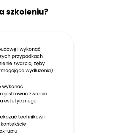
a szkoleniu?
budowę i wykonać
szych przypadkach
sienie zwarcia, zęby
ymagające wydłużenia)
ób wykonać
rejestrować zwarcie
ia estetycznego
zekazać technikowi i
 kontekście
ax-up’u