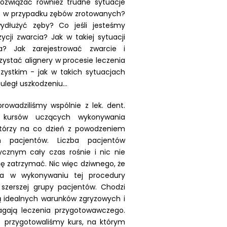
związać również trudne sytuacje
ać w przypadku zębów zrotowanych?
ydłużyć zęby? Co jeśli jesteśmy
cji zwarcia? Jak w takiej sytuacji
? Jak zarejestrować zwarcie i
zystać alignery w procesie leczenia
ystkim - jak w takich sytuacjach
 uległ uszkodzeniu…
prowadziliśmy wspólnie z lek. dent.
0 kursów uczących wykonywania
którzy na co dzień z powodzeniem
 pacjentów. Liczba pacjentów
cznym cały czas rośnie i nic nie
ię zatrzymać. Nic więc dziwnego, że
a w wykonywaniu tej procedury
szerszej grupy pacjentów. Chodzi
ją idealnych warunków zgryzowych i
gają leczenia przygotowawczego.
 przygotowaliśmy kurs, na którym