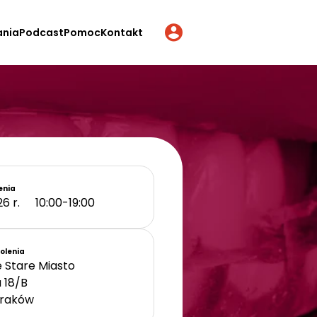
ania
Podcast
Pomoc
Kontakt
enia
26 r.
10:00-19:00
kolenia
 Stare Miasto
a 18/B
raków