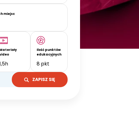
ch miejsc
Materiały
Ilość punktów
video
edukacyjnych
1,5h
8 pkt
ZAPISZ SIĘ