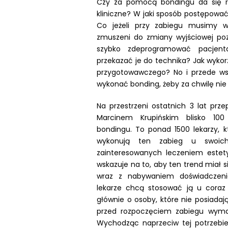
Czy za pomocą bondingu da się ro
kliniczne? W jaki sposób postępow
Co jeżeli przy zabiegu musimy w
zmuszeni do zmiany wyjściowej pozy
szybko zdeprogramować pacjenta
przekazać je do technika? Jak wykor
przygotowawczego? No i przede wsz
wykonać bonding, żeby za chwilę nie
Na przestrzeni ostatnich 3 lat prze
Marcinem Krupińskim blisko 10
bondingu. To ponad 1500 lekarzy, 
wykonują ten zabieg u swoich
zainteresowanych leczeniem estety
wskazuje na to, aby ten trend miał s
wraz z nabywaniem doświadczeni
lekarze chcą stosować ją u coraz 
głównie o osoby, które nie posiada
przed rozpoczęciem zabiegu wyma
Wychodząc naprzeciw tej potrzebie