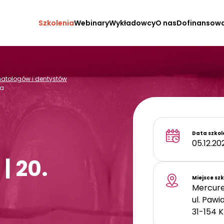
Szkolenia
Webinary
Wykładowcy
O nas
Dofinansow
omatologów i dentystów
ja
Data szkol
05.12.20
| 20.
Miejsce sz
Mercure
ul. Pawi
31-154
K