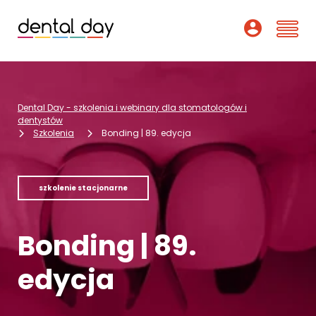
Szkolenia
Dental Day - szkolenia i webinary dla stomatologów i
Webinary
dentystów
Szkolenia
Bonding | 89. edycja
Wykładowcy
O nas
szkolenie stacjonarne
Dofinansowania
Bonding | 89.
Podcast
edycja
Pomoc