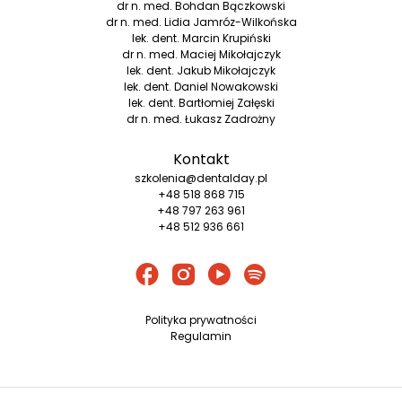
dr n. med. Bohdan Bączkowski
dr n. med. Lidia Jamróz-Wilkońska
lek. dent. Marcin Krupiński
dr n. med. Maciej Mikołajczyk
lek. dent. Jakub Mikołajczyk
lek. dent. Daniel Nowakowski
lek. dent. Bartłomiej Załęski
dr n. med. Łukasz Zadrożny
Kontakt
szkolenia@dentalday.pl
+48 518 868 715
+48 797 263 961
+48 512 936 661
Polityka prywatności
Regulamin