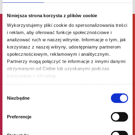
Niniejsza strona korzysta z plików cookie
Wykorzystujemy pliki cookie do spersonalizowania treści
i reklam, aby oferować funkcje społecznościowe i
Dlaczego my?
analizować ruch w naszej witrynie. Informacje o tym, jak
korzystasz z naszej witryny, udostępniamy partnerom
społecznościowym, reklamowym i analitycznym.
Partnerzy mogą połączyć te informacje z innymi danymi
otrzymanymi od Ciebie lub uzyskanymi podczas
korzystania z ich usług.
Dowiedz się więcej na temat tego, kim jesteśmy, jak
można się z nami skontaktować i w jaki sposób
Wybór
przetwarzamy dane osobowe w ramach
Polityki
Niezbędne
zgody
prywatności
.
Więcej praktyki, mniej teorii
Preferencje
Na naszych szkoleniach otrzymasz tylko praktyczne