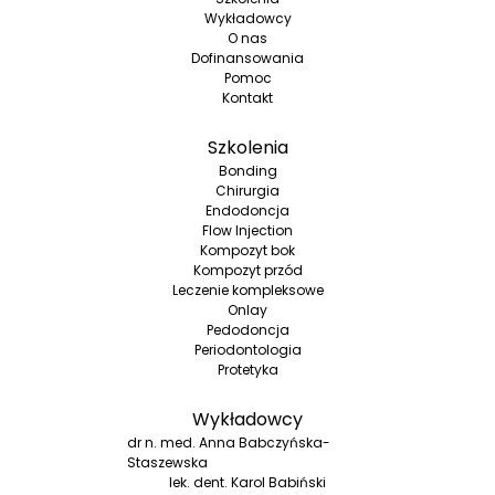
Wykładowcy
O nas
Dofinansowania
Pomoc
Kontakt
Szkolenia
Bonding
Chirurgia
Endodoncja
Flow Injection
Kompozyt bok
Kompozyt przód
Leczenie kompleksowe
Onlay
Pedodoncja
Periodontologia
Protetyka
Wykładowcy
dr n. med. Anna Babczyńska-
Staszewska
lek. dent. Karol Babiński