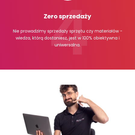
Zero sprzedaży
Nie prowadzimy sprzedaży sprzętu czy materiałów -
wiedza, którą dostaniesz, jest w 100% obiektywna i
uniwersalna.