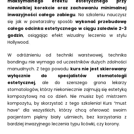
maksymalnego efektu estetycznego przy
niewielkiej korekcie oraz zachowaniu minimalnej
inwazyjności całego zabiegu
. Na szkoleniu nauczysz
się jak w powtarzalny sposób
wykonać przebudowę
całego odcinka estetycznego w ciągu zaledwie 2-3
godzin
, osiągając efekt wizualny leczenia w stylu
Hollywood.
W odróżnieniu od techniki warstwowej, technika
bondingu nie wymaga od uczestników dużych zdolności
manualnych. Z tego powodu
kurs nie jest skierowany
wyłącznie do specjalistów stomatologii
estetycznej
, ale do szerszego grona lekarzy
stomatologów, którzy niekoniecznie zajmują się estetyką
kompozytową na co dzień. Nie musisz być mistrzem
kompozytu, by skorzystać z tego szkolenia! Kurs “must
have” dla wszystkich, którzy chcą oferować swoim
pacjentom piękny biały uśmiech, bez korzystania z
bardziej inwazyjnego leczenia typu licówki, czy korony.