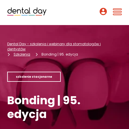
Szkolenia
Dental Day - szkolenia i webinary dla stomatologów i
Webinary
dentystów
Szkolenia
Bonding | 95. edycja
Wykładowcy
O nas
szkolenie stacjonarne
Dofinansowania
Bonding | 95.
Podcast
edycja
Pomoc