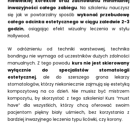
niewielkiej korekcie oraz zachowaniu minimalnej
inwazyjności całego zabiegu
. Na szkoleniu nauczysz
się jak w powtarzalny sposób
wykonać przebudowę
całego odcinka estetycznego w ciągu zaledwie 2-3
godzin
, osiągając efekt wizualny leczenia w stylu
Hollywood.
W odróżnieniu od techniki warstwowej, technika
bondingu nie wymaga od uczestników dużych zdolności
manualnych. Z tego powodu
kurs nie jest skierowany
wyłącznie do specjalistów stomatologii
estetycznej
, ale do szerszego grona lekarzy
stomatologów, którzy niekoniecznie zajmują się estetyką
kompozytową na co dzień. Nie musisz być mistrzem
kompozytu, by skorzystać z tego szkolenia! Kurs “must
have” dla wszystkich, którzy chcą oferować swoim
pacjentom piękny biały uśmiech, bez korzystania z
bardziej inwazyjnego leczenia typu licówki, czy korony.