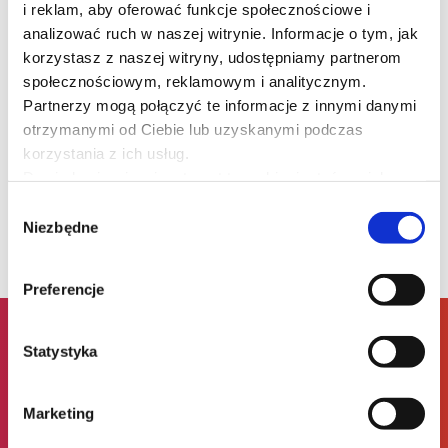
i reklam, aby oferować funkcje społecznościowe i
analizować ruch w naszej witrynie. Informacje o tym, jak
O wykładowcach
korzystasz z naszej witryny, udostępniamy partnerom
społecznościowym, reklamowym i analitycznym.
Partnerzy mogą połączyć te informacje z innymi danymi
otrzymanymi od Ciebie lub uzyskanymi podczas
korzystania z ich usług.
lek. dent.
Dowiedz się więcej na temat tego, kim jesteśmy, jak
Marcin Krupiński
można się z nami skontaktować i w jaki sposób
Wybór
przetwarzamy dane osobowe w ramach
Polityki
Niezbędne
zgody
prywatności
.
Preferencje
Statystyka
Dlaczego my?
Marketing