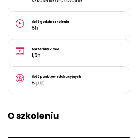
szkolenie archiwalne
Ilość godzin szkolenia
8h
Materiały video
1,5h
Ilość punktów edukacyjnych
8 pkt
O szkoleniu