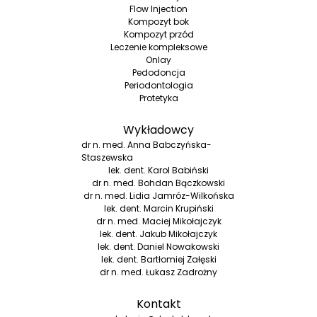
Flow Injection
Kompozyt bok
Kompozyt przód
Leczenie kompleksowe
Onlay
Pedodoncja
Periodontologia
Protetyka
Wykładowcy
dr n. med. Anna Babczyńska-
Staszewska
lek. dent. Karol Babiński
dr n. med. Bohdan Bączkowski
dr n. med. Lidia Jamróz-Wilkońska
lek. dent. Marcin Krupiński
dr n. med. Maciej Mikołajczyk
lek. dent. Jakub Mikołajczyk
lek. dent. Daniel Nowakowski
lek. dent. Bartłomiej Załęski
dr n. med. Łukasz Zadrożny
Kontakt