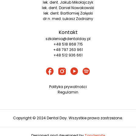
lek. dent. Jakub Mikołajczyk
lek. dent. Daniel Nowakowski
lek. dent. Bartłomiej Załęski
dr n. med. Łukasz Zadrożny
Kontakt
szkolenia@dentalday.pl
+48 518 868 715
+48 797 263 961
+48 512 936 661
Polityka prywatności
Regulamin
Copyright © 2024 Dental Day. Wszystkie prawa zastrzeżone.
Designed and developed by
Tandemite