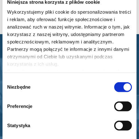
Niniejsza strona korzysta z plików cookie
Wykorzystujemy pliki cookie do spersonalizowania treści
Materiały bonusowe
1 h
i reklam, aby oferować funkcje społecznościowe i
analizować ruch w naszej witrynie. Informacje o tym, jak
korzystasz z naszej witryny, udostępniamy partnerom
społecznościowym, reklamowym i analitycznym.
Partnerzy mogą połączyć te informacje z innymi danymi
otrzymanymi od Ciebie lub uzyskanymi podczas
Opinie naszych
korzystania z ich usług.
Dowiedz się więcej na temat tego, kim jesteśmy, jak
uczestników
można się z nami skontaktować i w jaki sposób
Wybór
przetwarzamy dane osobowe w ramach
Polityki
Niezbędne
zgody
prywatności
.
Preferencje
Statystyka
Oceniam b. pozytywnie. Dużo praktycznych