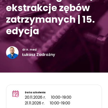
ekstrakcje zębów
Kontakt
zatrzymanych | 15.
edycja
dr n. med
Łukasz Zadrożny
Data szkolenia
20.11.2026 r.
10:00-19:00
21.11.2026 r.
10:00-19:00