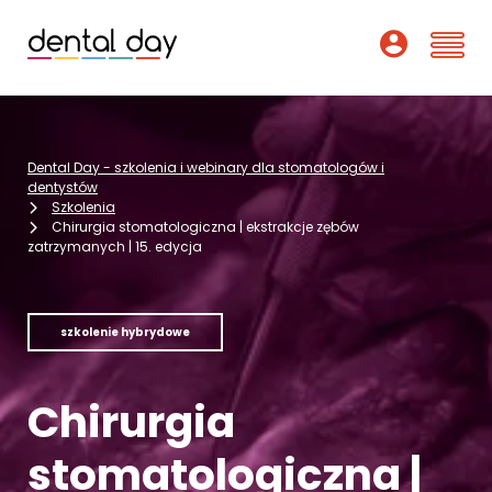
Szkolenia
Dental Day - szkolenia i webinary dla stomatologów i
Webinary
dentystów
Szkolenia
Chirurgia stomatologiczna | ekstrakcje zębów
Wykładowcy
zatrzymanych | 15. edycja
O nas
szkolenie hybrydowe
Dofinansowania
Podcast
Chirurgia
Pomoc
stomatologiczna |