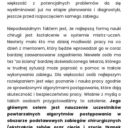
większość z potencjalnych problemów da się
wyeliminować już na etapie planowania i diagnostyki,
jeszcze przed rozpoczęciem samego zabiegu.
Niepodważalnym faktem jest, że najlepszą formą nauki
chirugii jest kształcenie w systemie mistrz-uczeń.
Niestety mało kto ma dzisiaj możliwość pracy na co
dzień z mentorem, który będzie wprowadzał go w coraz
bardziej zaawansowane zagadnienia. Niewiele osób ma
też “za ścianą” bardziej doświadczonego lekarza, którego
w trudnej sytuacji może poprosić o pomoc w trakcie
wykonywania zabiegu. Dla większości osób najlepszym
rozwiązaniem jest więc poznanie i nauka pracy zgodnie
ze sprawdzonymi algorytmami postępowania, które dają
skuteczność i bezpieczeństwo pracy. Właśnie z myślą o
takich osobach przygotowaliśmy to szkolenie.
Jego
głównym celem jest nauczenie uczestników
powtarzalnych algorytmów postępowania w
obszarze podstawowych zabiegów chirurgicznych
(ekstrakcje zębów oraz cięcie i szycie tkanek