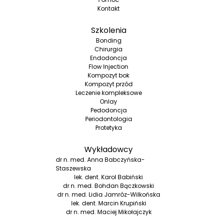
Kontakt
Szkolenia
Bonding
Chirurgia
Endodoncja
Flow Injection
Kompozyt bok
Kompozyt przód
Leczenie kompleksowe
Onlay
Pedodoncja
Periodontologia
Protetyka
Wykładowcy
dr n. med. Anna Babczyńska-
Staszewska
lek. dent. Karol Babiński
dr n. med. Bohdan Bączkowski
dr n. med. Lidia Jamróz-Wilkońska
lek. dent. Marcin Krupiński
dr n. med. Maciej Mikołajczyk