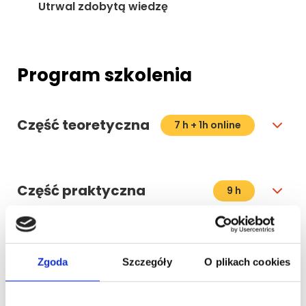
Utrwal zdobytą wiedzę
Program szkolenia
Część teoretyczna
7 h + 1h online
Część praktyczna
9 h
Materiały wideo do
Zgoda
Szczegóły
O plikach cookies
1 h
szkolenia