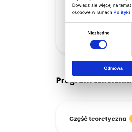
zastosowaniem fo
Dowiedz się więcej na temat
osobowe w ramach
Polityki
jak dopasować uzup
Wybór
Niezbędne
zgody
jak perfekcyjnie 
Odmowa
Program szkolenia
Część teoretyczna