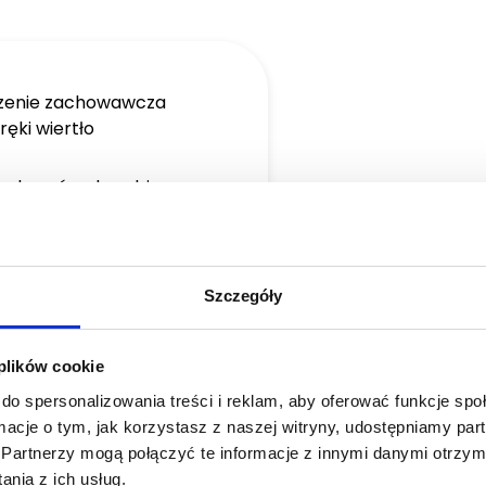
czenie zachowawcza
ęki wiertło
 izolować pole zabiegowe
amu do zabiegów
owawczej
acowywać i wykańczać
Szczegóły
w
 plików cookie
tki kl. I - technika
do spersonalizowania treści i reklam, aby oferować funkcje sp
szczona
ormacje o tym, jak korzystasz z naszej witryny, udostępniamy p
Partnerzy mogą połączyć te informacje z innymi danymi otrzym
ki kl. II z
nia z ich usług.