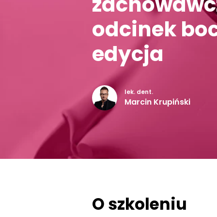
zachowawc
odcinek boc
edycja
lek. dent.
Marcin Krupiński
O szkoleniu