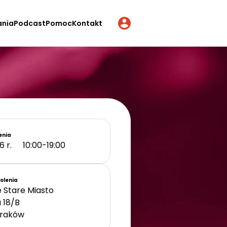
ania
Podcast
Pomoc
Kontakt
enia
6 r.
10:00-19:00
kolenia
 Stare Miasto
a 18/B
raków