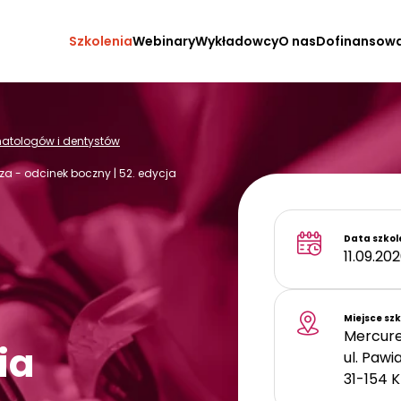
Szkolenia
Webinary
Wykładowcy
O nas
Dofinansow
omatologów i dentystów
 - odcinek boczny | 52. edycja
Data szkol
11.09.202
Miejsce sz
Mercure
ia
ul. Pawi
31-154
K