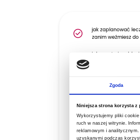
jak zaplanować le
zanim weźmiesz do r
jak prosto i szybko
za pomocą koferd
stomatologii zach
jak poprawnie opr
Zgoda
preparację ubytkó
Niniejsza strona korzysta z
jak odbudowywać uby
Wykorzystujemy pliki cookie 
podstawowa i upro
ruch w naszej witrynie. Inf
reklamowym i analitycznym. 
jak odbudowywać ubyt
uzyskanymi podczas korzysta