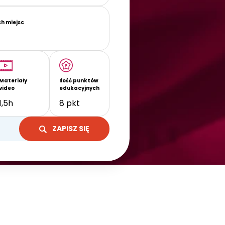
ch miejsc
Materiały
Ilość punktów
video
edukacyjnych
1,5h
8 pkt
ZAPISZ SIĘ