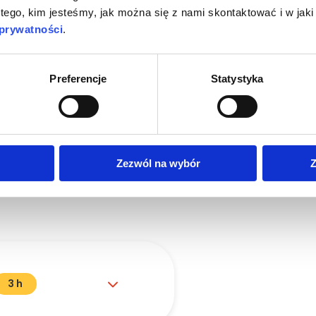
rmówek sekcyjnych
 tego, kim jesteśmy, jak można się z nami skontaktować i w ja
 prywatności
.
ełnienie do zgryzu
Preferencje
Statystyka
wypolerować kompozyt
Zezwól na wybór
Z
3 h