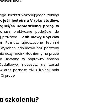
dego lekarza wykonującego zabiegi
, jeśli jesteś na V roku studiów,
ząłaś/eś samodzielną pracę w
znasz praktyczne podejście do
j praktyce -
odbudowy ubytków
m
. Poznasz uproszczone techniki
k wykonać odbudowę bez potrzeby
eniu duży nacisk kładziemy na pracę
óre używane w poprawny sposób
Dodatkowo, nauczysz się zasad
raz poznasz triki z izolacji pola
 Ci pracę.
a szkoleniu?