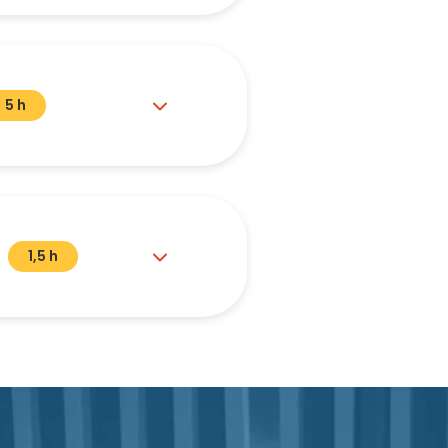
5 h
1,5 h