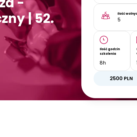
za -
zny | 52.
Ilość wolny
5
Ilość godzin
szkolenia
8h
2500
PLN