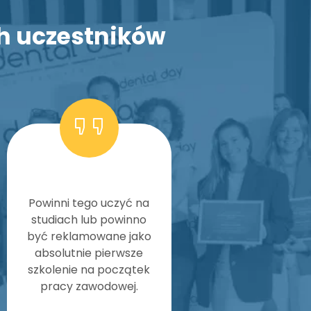
h uczestników
Szkolenie oceniam
Powinni tego uczyć na
:) Polecam je każ
studiach lub powinno
kto tak jak ja rozp
być reklamowane jako
dopiero pracę, al
absolutnie pierwsze
początku chc
szkolenie na początek
pracować dobr
pracy zawodowej.
szybko i estetycz