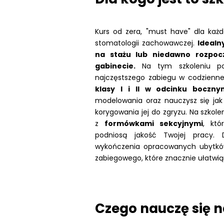
Kurs od zera, "must have" dla każ
stomatologii zachowawczej.
Idealny
na stażu lub niedawno rozpoc
gabinecie.
Na tym szkoleniu po
najczęstszego zabiegu w codzienne
klasy I i II w odcinku boczny
modelowania oraz nauczysz się ja
korygowania jej do zgryzu. Na szkol
z
formówkami sekcyjnymi
, kt
podniosą jakość Twojej pracy. 
wykończenia opracowanych ubytków o
zabiegowego, które znacznie ułatwią
Czego nauczę się n