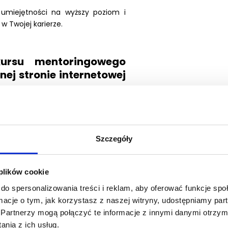
 umiejętności na wyższy poziom i
 Twojej karierze.
rsu mentoringowego
ej stronie internetowej
a szkoleniu?
Szczegóły
 plików cookie
do spersonalizowania treści i reklam, aby oferować funkcje sp
ormacje o tym, jak korzystasz z naszej witryny, udostępniamy p
w nawet najtrudniejszych
Partnerzy mogą połączyć te informacje z innymi danymi otrzym
w klasy II
nia z ich usług.