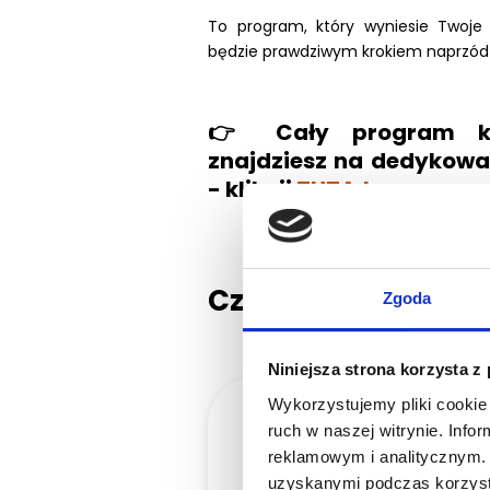
To program, który wyniesie Twoje
będzie prawdziwym krokiem naprzód w
👉 Cały program ku
znajdziesz na dedykowan
- kliknij
TUTAJ
.
Czego nauczę się n
Zgoda
Niniejsza strona korzysta z
Wykorzystujemy pliki cookie 
ruch w naszej witrynie. Inf
jak poradzić sobie 
reklamowym i analitycznym. 
przypadkach ubytkó
uzyskanymi podczas korzysta