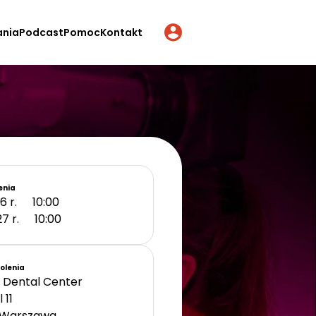
ania
Podcast
Pomoc
Kontakt
enia
6 r.
10:00
27 r.
10:00
kolenia
Dental Center
 11
Warszawa