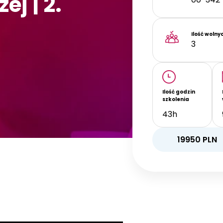
j | 2.
Ilość wolny
3
Ilość godzin
szkolenia
43h
19950
PLN