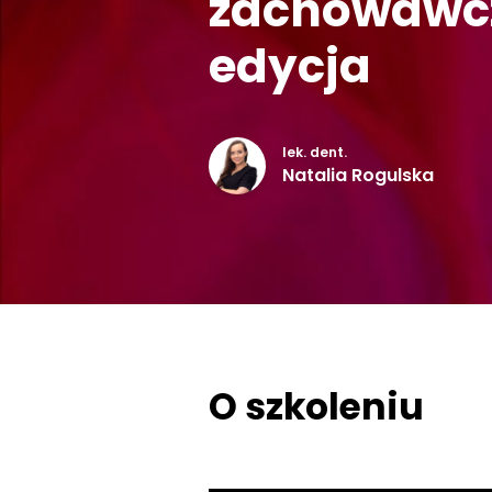
zachowawcze
edycja
lek. dent.
Natalia Rogulska
O szkoleniu