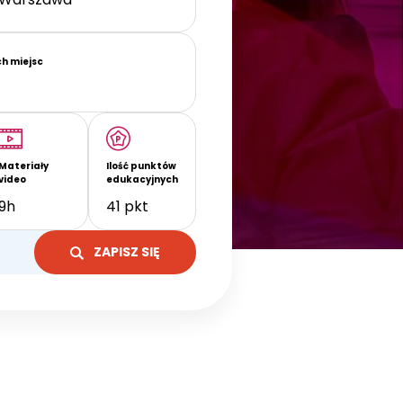
ch miejsc
Materiały
Ilość punktów
video
edukacyjnych
9h
41 pkt
ZAPISZ SIĘ