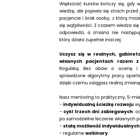
Większość kursów kończy się, gdy wy
wiedzę, ale pojawia się strach przed
pacjencie i brak osoby, z którą moż
się wątpliwości. Z czasem wiedza się
odpowiedzi, a zmiana nie następuj
który działa zupełnie inaczej.
Uczysz się w realnych, gabine
własnych pacjentach razem z
Rogulską. Bez obaw o ocenę i
sprawdzone algorytmy pracy oparte 
dzięki czemu osiągasz realną zmianę
Nasz mentoring to praktyczny, 5-mie
-
indywidualną ścieżkę rozwoju
wy
-
cykl trzech dni zabiegowych
: o
po samodzielne leczenie własnych p
-
stałą możliwość indywidualnych 
- regularne
webinary
.