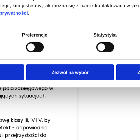
 tego, kim jesteśmy, jak można się z nami skontaktować i w ja
 przypadku odbudowy
 prywatności
.
owych - deep margin
Preferencje
Statystyka
miczny odtwarzać kształt
j oraz szczytów guzków
otem żmudnego
rzeciw zgryzu i często
łej pracy
Zezwól na wybór
Z
ję pola zabiegowego w
ających sytuacjach
 klasy III, IV i V, by
efekt - odpowiednie
i przejrzystości do