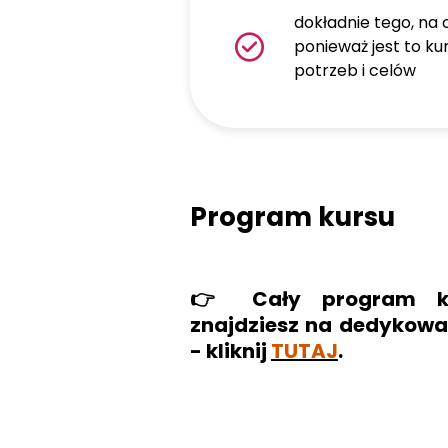
dokładnie tego, na c
ponieważ jest to k
potrzeb i celów
Program kursu
👉 Cały program ku
znajdziesz na dedykowan
- kliknij
TUTAJ
.