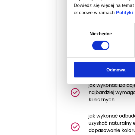
Dowiedz się więcej na temat
jak radzić sobie w
osobowe w ramach
Polityki
ubytków poddziąsł
elevation
Wybór
Niezbędne
zgody
jak w sposób anato
powierzchni żujące
tak aby uniknąć p
dopasowywania do p
ścinania efektów ca
Odmowa
jak wykonać izolac
najbardziej wymag
klinicznych
jak wykonać odbudowę
uzyskać naturalny 
dopasowanie koloru 