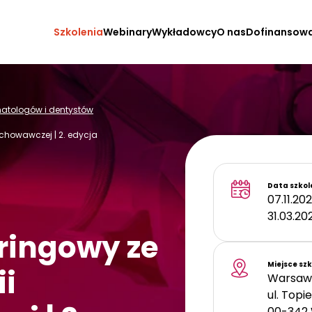
Szkolenia
Webinary
Wykładowcy
O nas
Dofinansow
omatologów i dentystów
chowawczej | 2. edycja
Data szkol
07.11.202
31.03.20
ringowy ze
Miejsce sz
i
Warsaw 
ul. Topiel
00-342