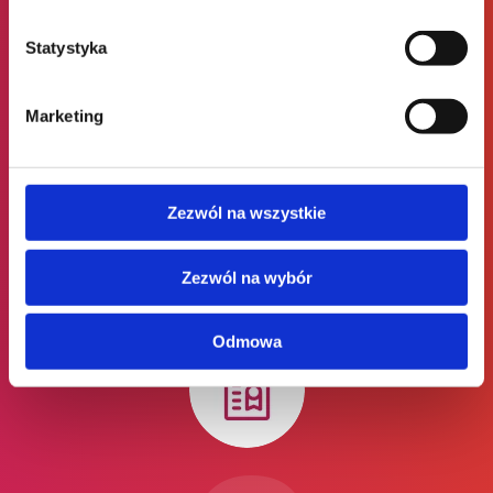
Statystyka
Więcej praktyki, mniej teorii
Marketing
Na naszych szkoleniach otrzymasz tylko praktyczne
informacje, które pozwolą Ci przejść najkrótszą drogą z
Zezwól na wszystkie
punktu, w którym jesteś do punktu, w którym chcesz
być.
Zezwól na wybór
Odmowa