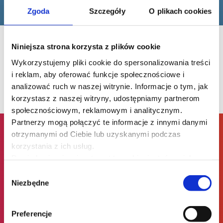
Zgoda
Szczegóły
O plikach cookies
Niniejsza strona korzysta z plików cookie
O wykładowcach
Wykorzystujemy pliki cookie do spersonalizowania treści
i reklam, aby oferować funkcje społecznościowe i
analizować ruch w naszej witrynie. Informacje o tym, jak
korzystasz z naszej witryny, udostępniamy partnerom
społecznościowym, reklamowym i analitycznym.
Partnerzy mogą połączyć te informacje z innymi danymi
otrzymanymi od Ciebie lub uzyskanymi podczas
korzystania z ich usług.
Dlaczego my?
Dowiedz się więcej na temat tego, kim jesteśmy, jak
można się z nami skontaktować i w jaki sposób
Wybór
przetwarzamy dane osobowe w ramach
Polityki
Niezbędne
zgody
prywatności
.
Preferencje