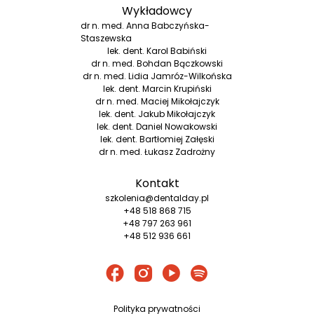
Wykładowcy
dr n. med. Anna Babczyńska-
Staszewska
lek. dent. Karol Babiński
dr n. med. Bohdan Bączkowski
dr n. med. Lidia Jamróz-Wilkońska
lek. dent. Marcin Krupiński
dr n. med. Maciej Mikołajczyk
lek. dent. Jakub Mikołajczyk
lek. dent. Daniel Nowakowski
lek. dent. Bartłomiej Załęski
dr n. med. Łukasz Zadrożny
Kontakt
szkolenia@dentalday.pl
+48 518 868 715
+48 797 263 961
+48 512 936 661
Polityka prywatności