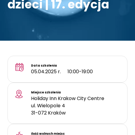
dzieci | 17. edycja
Kontakt
Data szkolenia
05.04.2025 r.
10:00-19:00
Miejsce szkolenia
Holiday Inn Krakow City Centre
ul. Wielopole 4
31-072
Kraków
Ilość wolnych miejsc