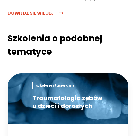
DOWIEDZ SIĘ WIĘCEJ
Szkolenia o podobnej
tematyce
szkolenie stacjonarne
Traumatologia zębów
u dzieci i dorosłych