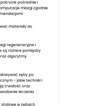
pokrycie pośrednie i
amputacje miazgi zgodnie
omendacjami
ować materiały do
egi regeneracyjne i
ie są różnice pomiędzy
oraz algorytmy
budowywać zęby po
znym – jakie techniki i
ją trwałość oraz
wodzenie leczenia
y stalowe w zębach