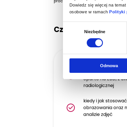
procedury endodontyczne.
Dowiedz się więcej na temat
osobowe w ramach
Polityki
Wybór
Czego nauczę się n
Niezbędne
zgody
jak diagnozować cho
Odmowa
objawy oraz algor
oparte na EBD, z u
radiologicznej
kiedy i jak stosowa
obrazowania oraz 
analizie zdjęć