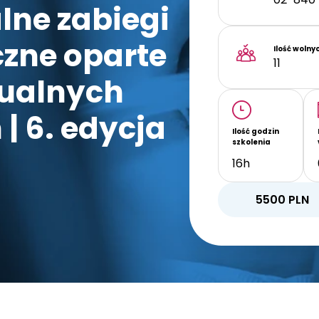
lne zabiegi
zne oparte
Ilość wolny
11
tualnych
| 6. edycja
Ilość godzin
szkolenia
16h
5500
PLN