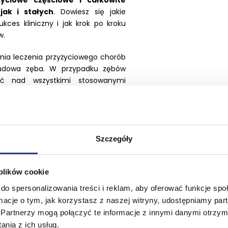
yciowe częściowe i całkowite
ak i stałych
. Dowiesz się jakie
kces kliniczny i jak krok po kroku
w.
a leczenia przyżyciowego chorób
dbudowa zęba. W przypadku zębów
ć nad wszystkimi stosowanymi
e. W związku z tym nauczysz się
jak
orony stalowe
na zęby mleczne
dojrzałym zębie stałym ulegnie
Szczegóły
wodzeniem
przeprowadzić zabieg
rzyć żywą tkankę w kanale
.
ędzy wskazaniami do regeneracji a
 plików cookie
do spersonalizowania treści i reklam, aby oferować funkcje sp
ormacje o tym, jak korzystasz z naszej witryny, udostępniamy p
ących podnosić swoje kwalifikacje
Partnerzy mogą połączyć te informacje z innymi danymi otrzym
ać swoją praktykę o nowoczesne
nia z ich usług.