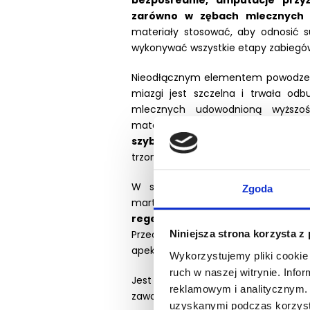
bezpośrednie, amputacje przyż
zarówno w zębach mlecznych j
materiały stosować, aby odnosić su
wykonywać wszystkie etapy zabiegó
Nieodłącznym elementem powodzeni
miazgi jest szczelna i trwała o
mlecznych udowodnioną wyższoś
materiałami wykazują korony stalow
szybko i skutecznie zakładać k
trzonowe w celu ich odbudowy.
W sytuacjach, gdy miazga w nie
Zgoda
martwicy, pokażemy Ci, jak z po
regeneracji miazgi i odtwo
Przedstawimy również różnice pomi
Niniejsza strona korzysta z
apeksyfikacji.
Wykorzystujemy pliki cookie 
ruch w naszej witrynie. Inf
Jest to szkolenie dla lekarzy chc
reklamowym i analitycznym. 
zawodowe, udoskonalać i rozwij
uzyskanymi podczas korzysta