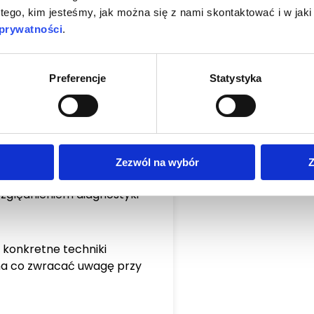
 tego, kim jesteśmy, jak można się z nami skontaktować i w ja
 prywatności
.
a szkoleniu?
Preferencje
Statystyka
roby miazgi – etiologia,
Zezwól na wybór
Z
ytmy diagnostyczne
względnieniem diagnostyki
ć konkretne techniki
na co zwracać uwagę przy