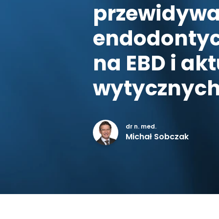
przewidywa
endodontyc
na EBD i ak
wytycznych 
dr n. med.
Michał Sobczak