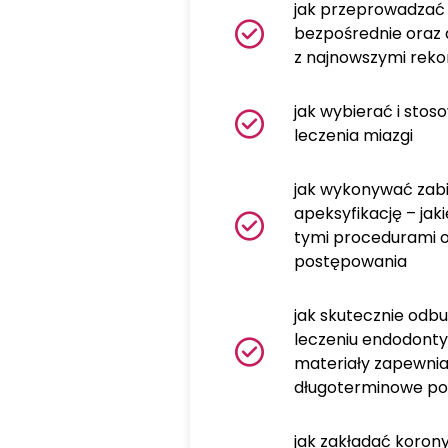
jak przeprowadzać 
bezpośrednie oraz 
z najnowszymi rek
jak wybierać i stos
leczenia miazgi
jak wykonywać zabi
apeksyfikację – jak
tymi procedurami 
postępowania
jak skutecznie od
leczeniu endodontyc
materiały zapewnia
długoterminowe po
jak zakładać koron