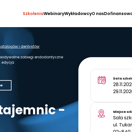
Szkolenia
Webinary
Wykładowcy
O nas
Dofinansow
omatologów i dentystów
zewidywalne zabiegi endodontyczne
. edycja
Data szkol
28.11.202
ne
29.11.202
tajemnic -
Miejsce sz
Sala sz
ul. Tuka
02-840