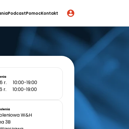
ania
Podcast
Pomoc
Kontakt
enia
6 r.
10:00-19:00
6 r.
10:00-19:00
kolenia
koleniowa W&H
na 3B
Warszawa