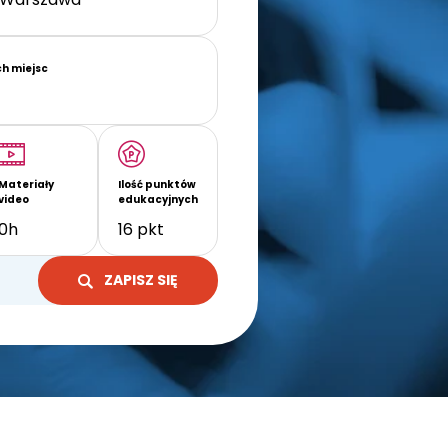
ch miejsc
Materiały
Ilość punktów
video
edukacyjnych
0h
16 pkt
ZAPISZ SIĘ