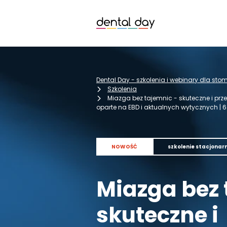
Dental Day - szkolenia i webinary dla st
Szkolenia
Miazga bez tajemnic - skuteczne i pr
oparte na EBD i aktualnych wytycznych | 6
NOWOŚĆ
szkolenie stacjonar
Miazga bez 
skuteczne i