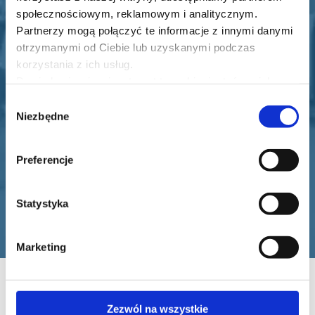
To systematyzuje pracę i pokazuje, że dam
społecznościowym, reklamowym i analitycznym.
radę :)
Partnerzy mogą połączyć te informacje z innymi danymi
otrzymanymi od Ciebie lub uzyskanymi podczas
Magdalena Abramowicz
korzystania z ich usług.
Dowiedz się więcej na temat tego, kim jesteśmy, jak
można się z nami skontaktować i w jaki sposób
Wybór
przetwarzamy dane osobowe w ramach
Polityki
Niezbędne
zgody
prywatności
.
Preferencje
Statystyka
Marketing
Zdjęcia z poprzedniej
Zezwól na wszystkie