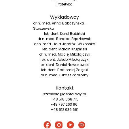
Protetyka
Wykładowcy
dr n. med. Anna Babczyńska-
Staszewska
lek. dent. Karol Babiński
dr n. med. Bohdan Bączkowski
dr n. med. Lidia Jamróz-Wilkońska
lek. dent. Marcin Krupiński
dr n. med. Maciej Mikołajczyk
lek. dent. Jakub Mikołajczyk
lek. dent. Daniel Nowakowski
lek. dent. Bartłomiej Załęski
dr n. med. Łukasz Zadrożny
Kontakt
szkolenia@dentalday.pl
+48 518 868 715
+48 797 263 961
+48 512 936 661