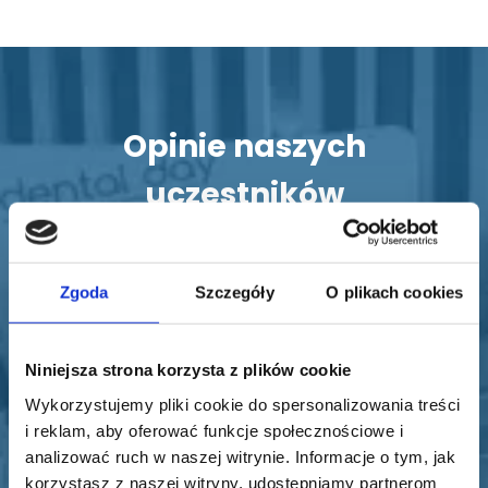
Opinie naszych
uczestników
Zgoda
Szczegóły
O plikach cookies
Niniejsza strona korzysta z plików cookie
Wykorzystujemy pliki cookie do spersonalizowania treści
i reklam, aby oferować funkcje społecznościowe i
Bardzo dobre. Trudny temat jaki jest okluzja
analizować ruch w naszej witrynie. Informacje o tym, jak
został omówiony idąc schematami działania.
korzystasz z naszej witryny, udostępniamy partnerom