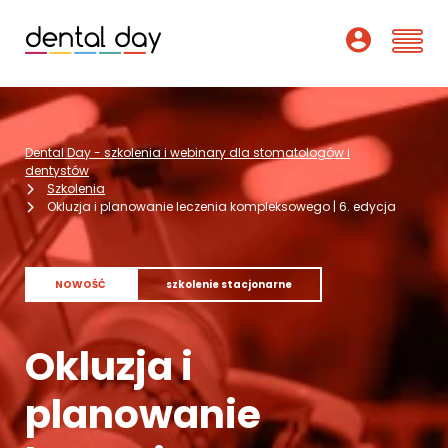
Szkolenia
Dental Day - szkolenia i webinary dla stomatologów i
Webinary
dentystów
Szkolenia
Okluzja i planowanie leczenia kompleksowego | 6. edycja
Wykładowcy
O nas
NOWOŚĆ
szkolenie stacjonarne
Dofinansowania
Okluzja i
Podcast
planowanie
Pomoc