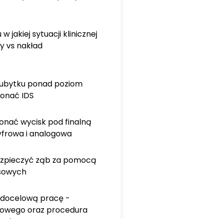
 w jakiej sytuacji klinicznej
y vs nakład
 ubytku ponad poziom
konać IDS
onać wycisk pod finalną
yfrowa i analogowa
ezpieczyć ząb za pomocą
sowych
docelową pracę -
egowego oraz procedura