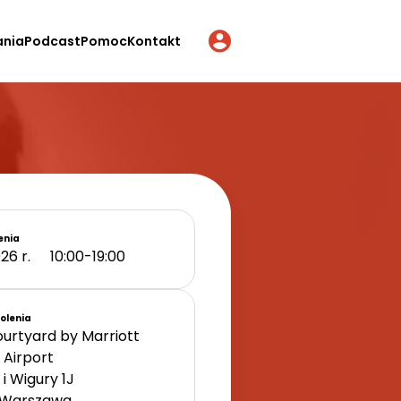
ania
Podcast
Pomoc
Kontakt
enia
26 r.
10:00-19:00
kolenia
ourtyard by Marriott
Airport
i i Wigury 1J
Warszawa