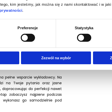
 tego, kim jesteśmy, jak można się z nami skontaktować i w ja
ę, którą zastosujesz natychmiast
óra da Ci gwarancję powodzenia i
 prywatności
.
tkie kluczowe etapy zabiegu -
Preferencje
Statystyka
pośrednia a kiedy pośrednia),
i
,
technikę szlifowania
oraz
 Dowiesz się również co zrobić w
ch
, jak unikać najczęstszych błędów
dbudowy pośredniej
.
Zezwól na wybór
Z
 na pełne wsparcie wykładowcy. Na
zi na Twoje pytania oraz jasne
, dopracowując do perfekcji nawet
etap zobaczysz najpierw podczas
e wykonasz go samodzielnie pod