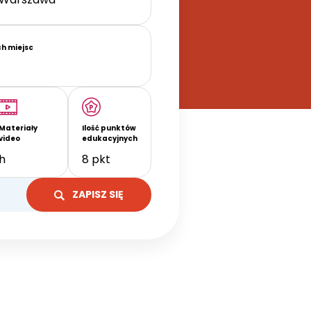
ch miejsc
Materiały
Ilość punktów
video
edukacyjnych
h
8 pkt
ZAPISZ SIĘ