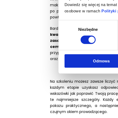
Dowiedz się więcej na temat
maksymalnie uproszczoną procedur
po powrocie do gabinetu. Taką, kt
osobowe w ramach
Polityki
powtarzalności Twojej pracy.
Wybór
Bardzo dokładnie omówimy wszys
Niezbędne
zgody
kwalifikację
(kiedy odbudowa bez
zasady i kryteria preparacj
cementowanie
pracy ostatecznej.
przypadku
ubytków poddziąsłowy
oraz jak
przekonać pacjenta do o
Odmowa
Na szkoleniu możesz zawsze liczyć
każdym etapie uzyskasz odpowied
wskazówki jak poprawić Twoją pracę
te najmniejsze szczegóły. Każdy 
pokazu praktycznego, a następni
czujnym okiem prowadzącego.