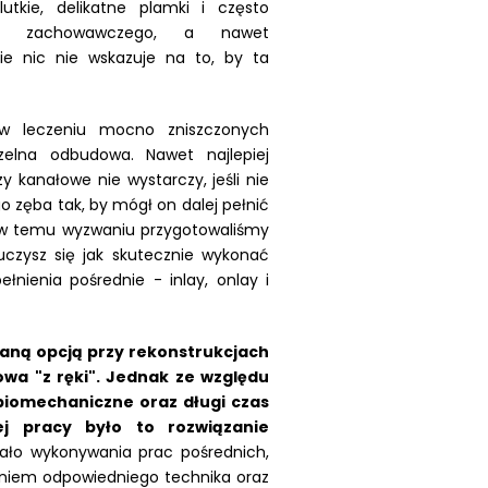
utkie, delikatne plamki i często
ia zachowawczego, a nawet
ie nic nie wskazuje na to, by ta
 leczeniu mocno zniszczonych
zelna odbudowa. Nawet najlepiej
kanałowe nie wystarczy, jeśli nie
 zęba tak, by mógł on dalej pełnić
iw temu wyzwaniu przygotowaliśmy
uczysz się jak skutecznie wykonać
nienia pośrednie - inlay, onlay i
eraną opcją przy rekonstrukcjach
wa "z ręki". Jednak ze względu
 biomechaniczne oraz długi czas
j pracy było to rozwiązanie
kało wykonywania prac pośrednich,
eniem odpowiedniego technika oraz