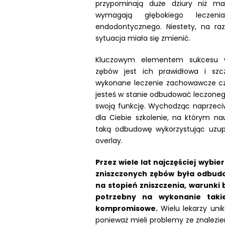
przypominają duże dziury niż mal
wymagają głębokiego leczen
endodontycznego. Niestety, na raz
sytuacja miała się zmienić.
Kluczowym elementem sukcesu w
zębów jest ich prawidłowa i szc
wykonane leczenie zachowawcze czy 
jesteś w stanie odbudować leczonego
swoją funkcję. Wychodząc naprzec
dla Ciebie szkolenie, na którym na
taką odbudowę wykorzystując uzupeł
overlay.
Przez wiele lat najczęściej wybi
zniszczonych zębów była odbudo
na stopień zniszczenia, warunki
potrzebny na wykonanie takie
kompromisowe.
Wielu lekarzy uni
ponieważ mieli problemy ze znalezi