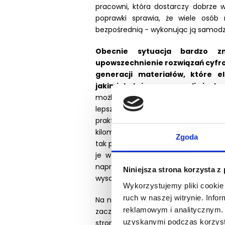
pracowni, która dostarczy dobrze 
poprawki sprawia, że wiele osób
bezpośrednią - wykonując ją samodzi
Obecnie sytuacja bardzo z
upowszechnienie rozwiązań cyfr
generacji materiałów, które el
jakimi do tej pory zmagali się de
możliwość szybszej komunikacji z 
lepszej kontroli naszej preparacji. P
praktycznie z każdym laboratorium
kilometrów. Wykonywanie uzupełnień
Zgoda
tak proste, dlatego tym bardziej wa
je w Twojej praktyce. Tym bardziej
naprawdę szeroki i zahacza również
Niniejsza strona korzysta z
wysokości zwarcia czy stomatologia 
Wykorzystujemy pliki cookie 
ruch w naszej witrynie. Inf
Na naszym szkoleniu dowiesz się wsz
reklamowym i analitycznym. 
zacząć wykonywać takie prace. Skup
uzyskanymi podczas korzysta
stronie tematu. Nie usłyszysz tuta