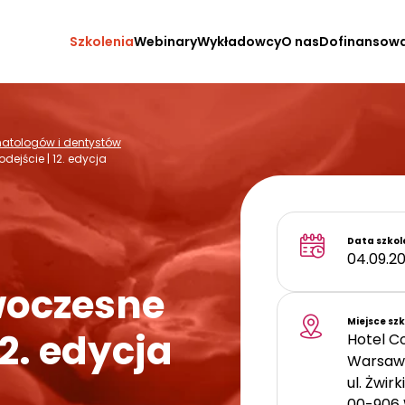
Szkolenia
Webinary
Wykładowcy
O nas
Dofinansow
omatologów i dentystów
ejście | 12. edycja
Data szkol
04.09.20
woczesne
Miejsce sz
12. edycja
Hotel C
Warsaw 
ul. Żwirk
00-906