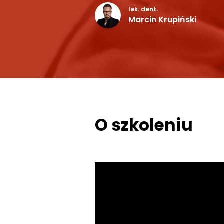
lek. dent.
Marcin Krupiński
O szkoleniu