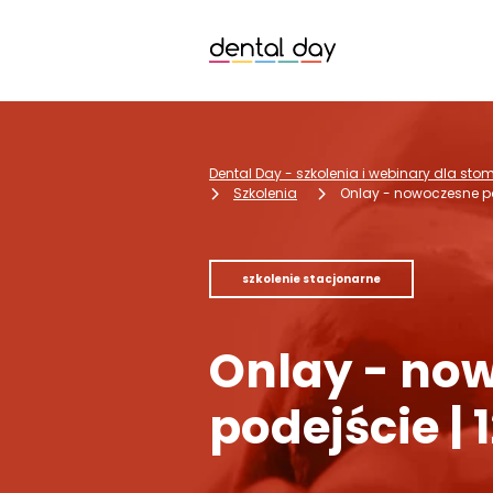
Dental Day - szkolenia i webinary dla st
Szkolenia
Onlay - nowoczesne pod
szkolenie stacjonarne
Onlay - no
podejście | 