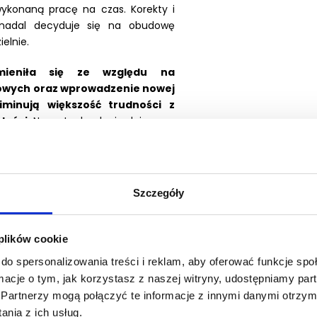
wykonaną pracę na czas. Korekty i
 nadal decyduje się na obudowę
elnie.
mieniła się ze względu na
owych oraz wprowadzenie nowej
iminują większość trudności z
ntyści.
Nowe technologie dają nam
laboratorium oraz poprzez skan -
rzejście na cyfrę umożliwia też pracę
 - nawet oddalonym od nas o setki
 pośrednich jeszcze nigdy nie było
Szczegóły
rto wiedzieć jak możesz wykorzystać
, że obszar ich zastosowania jest
 o takie obszary jak podniesienie
 plików cookie
estetyczna.
do spersonalizowania treści i reklam, aby oferować funkcje sp
ormacje o tym, jak korzystasz z naszej witryny, udostępniamy p
ystkiego co jest Ci potrzebne, aby
Partnerzy mogą połączyć te informacje z innymi danymi otrzym
iamy się wyłącznie na praktycznej
nia z ich usług.
j dywagacji akademickich - poznasz