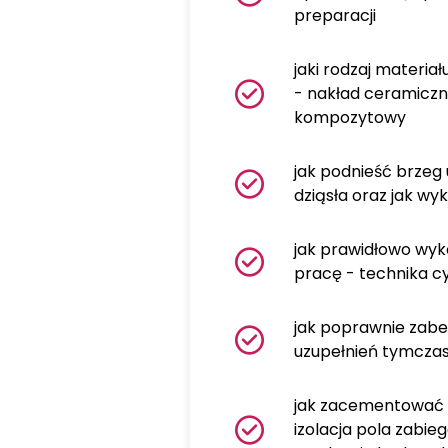
preparacji
jaki rodzaj materiału
- nakład ceramiczn
kompozytowy
jak podnieść brzeg
dziąsła oraz jak wy
jak prawidłowo wyk
pracę - technika c
jak poprawnie zab
uzupełnień tymcza
jak zacementować 
izolacja pola zabi