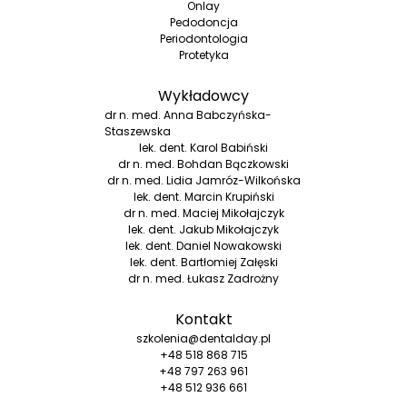
Onlay
Pedodoncja
Periodontologia
Protetyka
Wykładowcy
dr n. med. Anna Babczyńska-
Staszewska
lek. dent. Karol Babiński
dr n. med. Bohdan Bączkowski
dr n. med. Lidia Jamróz-Wilkońska
lek. dent. Marcin Krupiński
dr n. med. Maciej Mikołajczyk
lek. dent. Jakub Mikołajczyk
lek. dent. Daniel Nowakowski
lek. dent. Bartłomiej Załęski
dr n. med. Łukasz Zadrożny
Kontakt
szkolenia@dentalday.pl
+48 518 868 715
+48 797 263 961
+48 512 936 661