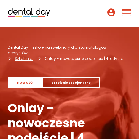
Szkolenia
Dental Day - szkolenia i webinary dla stomatologów i
Webinary
dentystów
Szkolenia
Onlay - nowoczesne podejście | 4. edycja
Wykładowcy
O nas
NOWOŚĆ
szkolenie stacjonarne
Dofinansowania
Onlay -
Podcast
nowoczesne
Pomoc
podejście | 4.