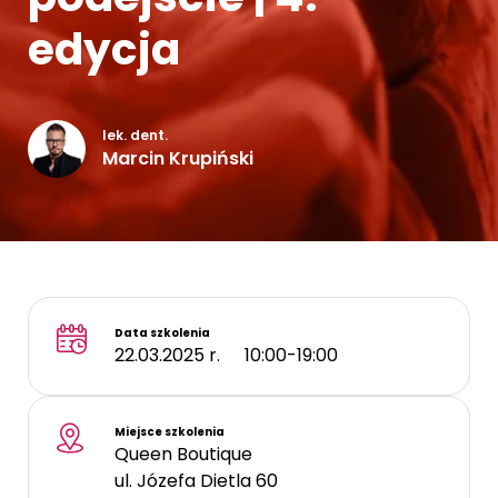
Kontakt
edycja
lek. dent.
Marcin Krupiński
Data szkolenia
22.03.2025 r.
10:00-19:00
Miejsce szkolenia
Queen Boutique
ul. Józefa Dietla 60