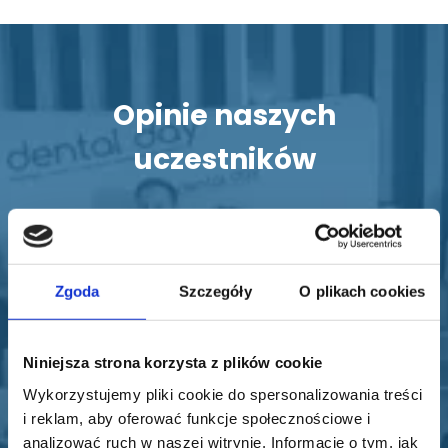
Opinie naszych
uczestników
Zgoda
Szczegóły
O plikach cookies
Byłam bardzo dobrze nastawiona, ale
Niniejsza strona korzysta z plików cookie
szkolenie od samego początku przerosło
Wykorzystujemy pliki cookie do spersonalizowania treści
moje oczekiwania (oczywiście w pozytywnym
i reklam, aby oferować funkcje społecznościowe i
znaczeniu:)). Mnóstwo praktycznej wiedzy,
analizować ruch w naszej witrynie. Informacje o tym, jak