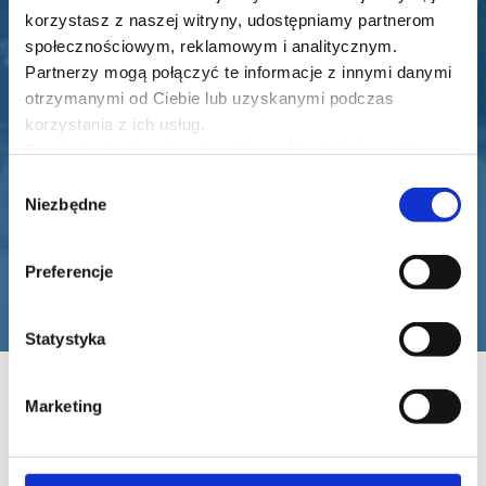
wszystko pokazane w sposób przystępny,
korzystasz z naszej witryny, udostępniamy partnerom
super atmosfera i materiały.
społecznościowym, reklamowym i analitycznym.
Partnerzy mogą połączyć te informacje z innymi danymi
Natalia Koziełło
otrzymanymi od Ciebie lub uzyskanymi podczas
korzystania z ich usług.
Dowiedz się więcej na temat tego, kim jesteśmy, jak
można się z nami skontaktować i w jaki sposób
Wybór
przetwarzamy dane osobowe w ramach
Polityki
Niezbędne
zgody
prywatności
.
Preferencje
Statystyka
Marketing
Zdjęcia z poprzedniej
edycji