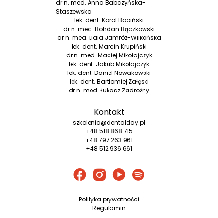
dr n. med. Anna Babczyńska-
Staszewska
lek. dent. Karol Babiński
dr n. med. Bohdan Bączkowski
dr n. med. Lidia Jamróz-Wilkońska
lek. dent. Marcin Krupiński
dr n. med. Maciej Mikołajczyk
lek. dent. Jakub Mikołajczyk
lek. dent. Daniel Nowakowski
lek. dent. Bartłomiej Załęski
dr n. med. Łukasz Zadrożny
Kontakt
szkolenia@dentalday.pl
+48 518 868 715
+48 797 263 961
+48 512 936 661
Polityka prywatności
Regulamin