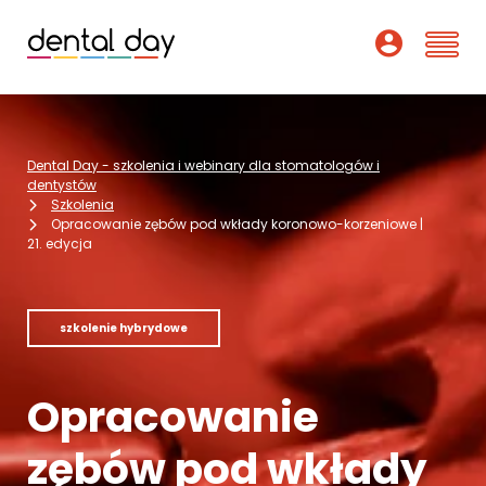
Szkolenia
Dental Day - szkolenia i webinary dla stomatologów i
Webinary
dentystów
Szkolenia
Opracowanie zębów pod wkłady koronowo-korzeniowe |
Wykładowcy
21. edycja
O nas
szkolenie hybrydowe
Dofinansowania
Podcast
Opracowanie
Pomoc
zębów pod wkłady