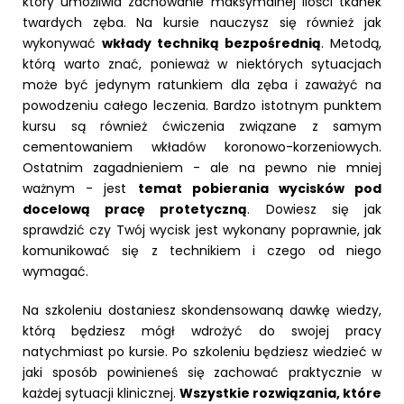
który umożliwia zachowanie maksymalnej ilości tkanek
twardych zęba. Na kursie nauczysz się również jak
wykonywać
wkłady techniką bezpośrednią
. Metodą,
którą warto znać, ponieważ w niektórych sytuacjach
może być jedynym ratunkiem dla zęba i zaważyć na
powodzeniu całego leczenia. Bardzo istotnym punktem
kursu są również ćwiczenia związane z samym
cementowaniem wkładów koronowo-korzeniowych.
Ostatnim zagadnieniem - ale na pewno nie mniej
ważnym - jest
temat pobierania wycisków pod
docelową pracę protetyczną
. Dowiesz się jak
sprawdzić czy Twój wycisk jest wykonany poprawnie, jak
komunikować się z technikiem i czego od niego
wymagać.
Na szkoleniu dostaniesz skondensowaną dawkę wiedzy,
którą będziesz mógł wdrożyć do swojej pracy
natychmiast po kursie. Po szkoleniu będziesz wiedzieć w
jaki sposób powinieneś się zachować praktycznie w
każdej sytuacji klinicznej.
Wszystkie rozwiązania, które