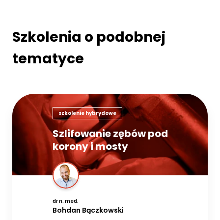
Szkolenia o podobnej
tematyce
szkolenie hybrydowe
Szlifowanie zębów pod
korony i mosty
dr n. med.
Bohdan Bączkowski