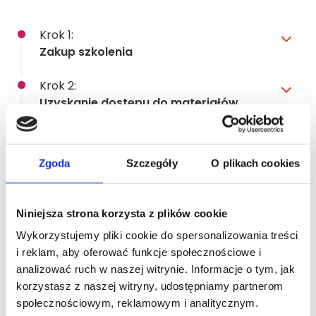
Krok 1:
Zakup szkolenia
Krok 2:
Uzyskanie dostępu do materiałów
Krok 3:
Zapoznanie się z materiałami online i
Zgoda
Szczegóły
O plikach cookies
pierwsze pytania
Krok 4:
Niniejsza strona korzysta z plików cookie
Szkolenie stacjonarne
Wykorzystujemy pliki cookie do spersonalizowania treści
i reklam, aby oferować funkcje społecznościowe i
Krok 5:
analizować ruch w naszej witrynie. Informacje o tym, jak
Utrwal zdobytą wiedzę
korzystasz z naszej witryny, udostępniamy partnerom
społecznościowym, reklamowym i analitycznym.