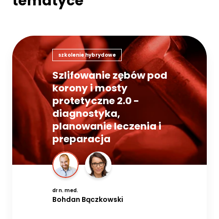
tematyce
szkolenie hybrydowe
Szlifowanie zębów pod
korony i mosty
protetyczne 2.0 -
diagnostyka,
planowanie leczenia i
preparacja
dr n. med.
Bohdan Bączkowski