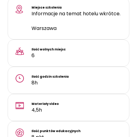
Miejsce szkolenia
Informacje na temat hotelu wkrótce.
Warszawa
Ilość wolnych miejsc
6
Ilość godzin szkolenia
8h
Materiały video
4,5h
Ilość punktów edukacyjnych