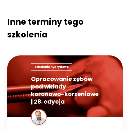
Inne terminy tego
szkolenia
szkolenie hybrydowe
Opracowanie zębów
pod wkłady
koronowo-korzeniowe
| 28. edycja