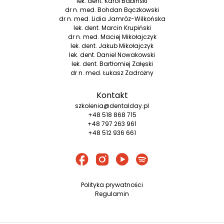
lek. dent. Karol Babiński
dr n. med. Bohdan Bączkowski
dr n. med. Lidia Jamróz-Wilkońska
lek. dent. Marcin Krupiński
dr n. med. Maciej Mikołajczyk
lek. dent. Jakub Mikołajczyk
lek. dent. Daniel Nowakowski
lek. dent. Bartłomiej Załęski
dr n. med. Łukasz Zadrożny
Kontakt
szkolenia@dentalday.pl
+48 518 868 715
+48 797 263 961
+48 512 936 661
Polityka prywatności
Regulamin