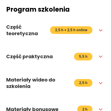
Program szkolenia
Część
2,5 h + 2,5 h online
teoretyczna
Część praktyczna
5,5 h
Materiały wideo do
2,5 h
szkolenia
Materiały bonusowe
2 h