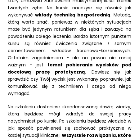
który umożliwia zachowanie maksymalnej ilości tkanek
twardych zęba. Na kursie nauczysz się również jak
wykonywać
wkłady techniką bezpośrednią
. Metodą,
którą warto znać, ponieważ w niektórych sytuacjach
może być jedynym ratunkiem dla zęba i zaważyć na
powodzeniu całego leczenia. Bardzo istotnym punktem
kursu są również ćwiczenia związane z samym
cementowaniem wkładów koronowo-korzeniowych.
Ostatnim zagadnieniem - ale na pewno nie mniej
ważnym - jest
temat pobierania wycisków pod
docelową pracę protetyczną
. Dowiesz się jak
sprawdzić czy Twój wycisk jest wykonany poprawnie, jak
komunikować się z technikiem i czego od niego
wymagać.
Na szkoleniu dostaniesz skondensowaną dawkę wiedzy,
którą będziesz mógł wdrożyć do swojej pracy
natychmiast po kursie. Po szkoleniu będziesz wiedzieć w
jaki sposób powinieneś się zachować praktycznie w
każdej sytuacji klinicznej.
Wszystkie rozwiązania, które