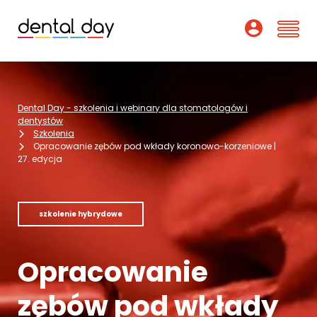
Szkolenia
Dental Day - szkolenia i webinary dla stomatologów i
Webinary
dentystów
Szkolenia
Opracowanie zębów pod wkłady koronowo-korzeniowe |
Wykładowcy
27. edycja
O nas
szkolenie hybrydowe
Dofinansowania
Podcast
Opracowanie
Pomoc
zębów pod wkłady