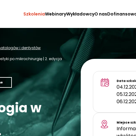
Szkolenia
Webinary
Wykładowcy
O nas
Dofinansow
omatologów i dentystów
tyki po mikrochirurgię | 2. edycja
Data szkol
ne
04.12.20
05.12.20
06.12.20
ogia w
d
Miejsce sz
Informa
wkrótce