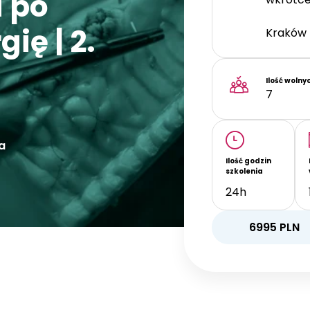
 po
ię | 2.
Kraków
Ilość wolny
7
a
Ilość godzin
szkolenia
24h
6995
PLN