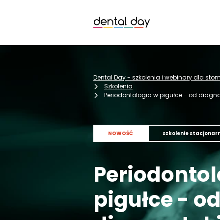
Dental Day - szkolenia i webinary dla st
Szkolenia
Periodontologia w pigułce - od diagnos
NOWOŚĆ
szkolenie stacjonar
Periodontol
pigułce - o