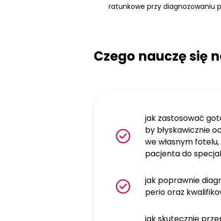
ratunkowe przy diagnozowaniu per
Czego nauczę się n
jak zastosować got
by błyskawicznie o
we własnym fotelu, 
pacjenta do specjal
jak poprawnie dia
perio oraz kwalifik
jak skutecznie pr