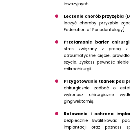
inwazyjnych.
Leczenie chorób przyzębia
(Dz
leczyć choroby przyzębia zgo
Federation of Periodontology).
Przełamanie barier chirurg
stres związany z pracą z 
atraumatyczne cięcie, prawidło
szycie. Zyskasz pewność siebie 
mikrochirurgii.
Przygotowanie tkanek pod p
chirurgicznie zadbać o este
wykonasz chirurgiczne wydł
gingiwektomię.
Ratowanie i ochrona impla
bezpiecznie kwalifikować pa
implantacji oraz poznasz s