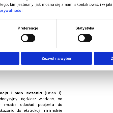
 tego, kim jesteśmy, jak można się z nami skontaktować i w ja
ensywny, 3-dniowy kurs dla lekarzy
 prywatności
.
adzimy Cię przez cały proces -
od
nia planu leczenia po swobodną
icznymi
. Zyskasz gotowe schematy
Preferencje
Statystyka
ecznie i kompleksowo poprowadzisz
 do Z. Wszystko na jednym kursie,
e.
Zezwól na wybór
Z
ni szkolenia
acja i plan leczenia
(Dzień 1):
ecyzyjny. Będziesz wiedzieć, co
dy musisz odesłać pacjenta do
skazania do ekstrakcji minimalnie