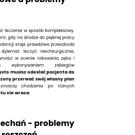
ać leczenie w sposób kompleksowy.
t, gdy na drodze do pięknej pracy
doncji staje prawdziwa przeszkoda
dylemat: leczyć niechirurgicznie,
wności w ocenie rokowania zęba i
m wykonywaniem zabiegów
ęsto musisz odesłać pacjenta do
zony przerwać swój własny plan
cznością chodzenia po różnych
stu nie wraca
.
iechań - problemy
o roszczeń