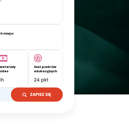
ch miejsc
Materiały
Ilość punktów
video
edukacyjnych
1h
24 pkt
ZAPISZ SIĘ