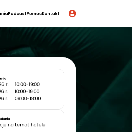
ania
Podcast
Pomoc
Kontakt
enia
26 r.
10:00-19:00
26 r.
10:00-19:00
26 r.
09:00-18:00
kolenia
cje na temat hotelu
.