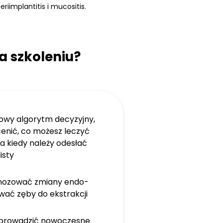
iimplantitis i mucositis.
a szkoleniu?
owy algorytm decyzyjny,
cenić, co możesz leczyć
a kiedy należy odesłać
isty
gnozować zmiany endo-
ować zęby do ekstrakcji
zeprowadzić nowoczesne