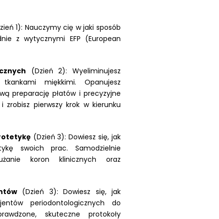
ień 1): Nauczymy cię w jaki sposób
dnie z wytycznymi EFP (European
icznych
(Dzień 2): Wyeliminujesz
tkankami miękkimi. Opanujesz
wą preparację płatów i precyzyjne
i zrobisz pierwszy krok w kierunku
rotetykę
(Dzień 3): Dowiesz się, jak
tykę swoich prac. Samodzielnie
użanie koron klinicznych oraz
ntów
(Dzień 3): Dowiesz się, jak
cjentów periodontologicznych do
prawdzone, skuteczne protokoły