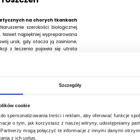
tetycznych na chorych tkankach
.
Naruszenie szerokości biologicznej
. Nawet najpiękniej wypreparowana
wój urok, gdy otacza ją zasinione,
kcji z leczenia pojawia się utrata
czność wykonywania poprawek. Do
dzisiejszych realiach zignorowanie
ikłań coraz częściej kończy się nie
, ale i formalnymi roszczeniami ze
Szczegóły
 plików cookie
y, który pozwoli
do spersonalizowania treści i reklam, aby oferować funkcje sp
ormacje o tym, jak korzystasz z naszej witryny, udostępniamy p
ie
Partnerzy mogą połączyć te informacje z innymi danymi otrzym
nia z ich usług.