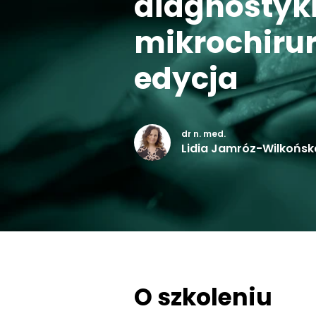
diagnostyki
mikrochirurg
edycja
dr n. med.
Lidia Jamróz-Wilkońsk
O szkoleniu