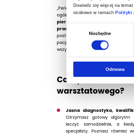
Dowiedz się więcej na temat
„Periodontologia w pigułce” to int
osobowe w ramach
Polityki
ogólnie praktykujących. Przeprow
pierwszej diagnozy i przygotowa
Wybór
pracę narzędziami mikrochirurg
Niezbędne
zgody
postępowania, dzięki którym bezpi
pacjenta periodontologicznego od A
wszystko w jednym spójnym systemi
Odmowa
Co wyniesiesz z 3 d
warsztatowego?
Jasna diagnostyka, kwalifik
Otrzymasz gotowy algorytm d
leczyć samodzielnie, a kie
specjalisty. Poznasz również w