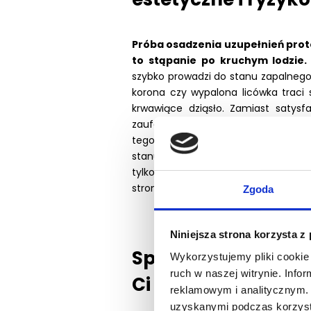
Próba osadzenia uzupełnień pro
to stąpanie po kruchym lodzie
szybko prowadzi do stanu zapalnego
korona czy wypalona licówka traci s
krwawiące dziąsło. Zamiast satysfa
zaufania pacjenta i często konie
tego dochodzi przewlekły stres - w 
stanu przyzębia czy przeoczenie pow
tylko wizerunkową porażką gabinetu
strony pacjenta.
Zgoda
Niniejsza strona korzysta z
Spójny system prac
Wykorzystujemy pliki cookie 
ruch w naszej witrynie. Inf
Ci leczyć bezpieczn
reklamowym i analitycznym. 
uzyskanymi podczas korzysta