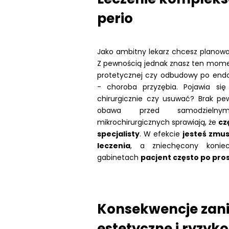
perio
Jako ambitny lekarz chcesz planow
Z pewnością jednak znasz ten momen
protetycznej czy odbudowy po endo
- choroba przyzębia. Pojawia się 
chirurgicznie czy usuwać? Brak pe
obawa przed samodzielny
mikrochirurgicznych sprawiają, że
cz
specjalisty
. W efekcie
jesteś zmus
leczenia
, a zniechęcony konie
gabinetach
pacjent często po pro
Konsekwencje zan
estetyczne i ryzyk