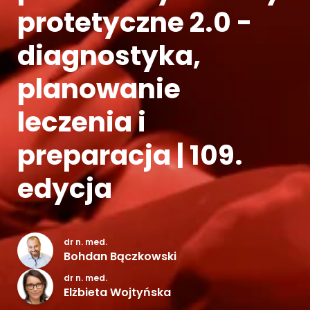
protetyczne 2.0 -
Kontakt
diagnostyka,
planowanie
leczenia i
preparacja | 109.
edycja
dr n. med.
Bohdan Bączkowski
dr n. med.
Elżbieta Wojtyńska