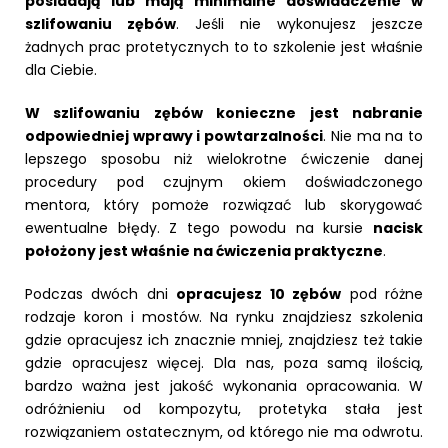
posiadają lub mają minimalne doświadczenie w
szlifowaniu zębów
. Jeśli nie wykonujesz jeszcze
żadnych prac protetycznych to to szkolenie jest właśnie
dla Ciebie.
W szlifowaniu zębów konieczne jest nabranie
odpowiedniej wprawy i powtarzalności
. Nie ma na to
lepszego sposobu niż wielokrotne ćwiczenie danej
procedury pod czujnym okiem doświadczonego
mentora, który pomoże rozwiązać lub skorygować
ewentualne błędy. Z tego powodu na kursie
nacisk
położony jest właśnie na ćwiczenia praktyczne
.
Podczas dwóch dni
opracujesz 10 zębów
pod różne
rodzaje koron i mostów. Na rynku znajdziesz szkolenia
gdzie opracujesz ich znacznie mniej, znajdziesz też takie
gdzie opracujesz więcej. Dla nas, poza samą ilością,
bardzo ważna jest jakość wykonania opracowania. W
odróżnieniu od kompozytu, protetyka stała jest
rozwiązaniem ostatecznym, od którego nie ma odwrotu.