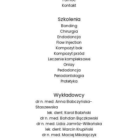
Kontakt
Szkolenia
Bonding
Chirurgia
Endodoncja
Flow Injection
Kompozyt bok
Kompozyt przód
Leczenie kompleksowe
Onlay
Pedodoncja
Periodontologia
Protetyka
Wykładowcy
dr n. med. Anna Babczyńska-
Staszewska
lek. dent. Karol Babiński
dr n. med. Bohdan Bączkowski
dr n. med. Lidia Jamróz-Wilkońska
lek. dent. Marcin Krupiński
dr n. med. Maciej Mikołajczyk