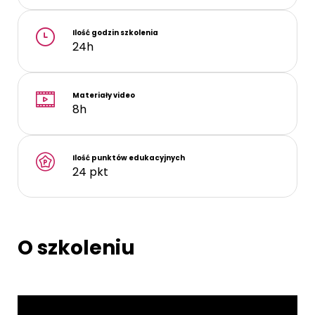
Ilość godzin szkolenia
24h
Materiały video
8h
Ilość punktów edukacyjnych
24 pkt
O szkoleniu