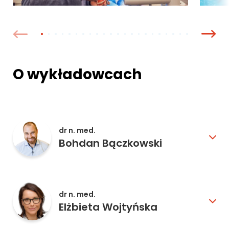
O wykładowcach
dr n. med.
Bohdan Bączkowski
dr n. med.
Elżbieta Wojtyńska