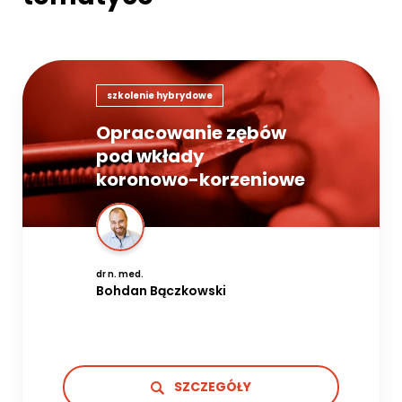
szkolenie hybrydowe
Opracowanie zębów
pod wkłady
koronowo-korzeniowe
dr n. med.
Bohdan Bączkowski
SZCZEGÓŁY