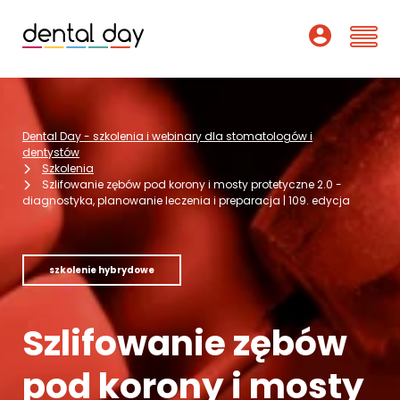
Szkolenia
Dental Day - szkolenia i webinary dla stomatologów i
Webinary
dentystów
Szkolenia
Szlifowanie zębów pod korony i mosty protetyczne 2.0 -
Wykładowcy
diagnostyka, planowanie leczenia i preparacja | 109. edycja
O nas
szkolenie hybrydowe
Dofinansowania
Podcast
Szlifowanie zębów
Pomoc
pod korony i mosty