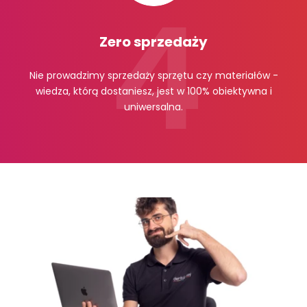
Zero sprzedaży
Nie prowadzimy sprzedaży sprzętu czy materiałów -
wiedza, którą dostaniesz, jest w 100% obiektywna i
uniwersalna.