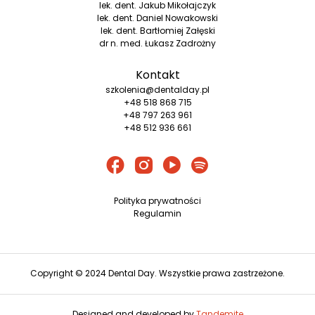
lek. dent. Jakub Mikołajczyk
lek. dent. Daniel Nowakowski
lek. dent. Bartłomiej Załęski
dr n. med. Łukasz Zadrożny
Kontakt
szkolenia@dentalday.pl
+48 518 868 715
+48 797 263 961
+48 512 936 661
Polityka prywatności
Regulamin
Copyright © 2024 Dental Day. Wszystkie prawa zastrzeżone.
Designed and developed by
Tandemite