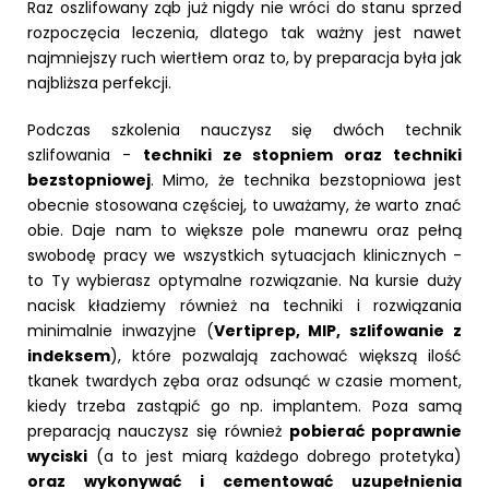
Raz oszlifowany ząb już nigdy nie wróci do stanu sprzed
rozpoczęcia leczenia, dlatego tak ważny jest nawet
najmniejszy ruch wiertłem oraz to, by preparacja była jak
najbliższa perfekcji.
Podczas szkolenia nauczysz się dwóch technik
szlifowania -
techniki ze stopniem oraz techniki
bezstopniowej
. Mimo, że technika bezstopniowa jest
obecnie stosowana częściej, to uważamy, że warto znać
obie. Daje nam to większe pole manewru oraz pełną
swobodę pracy we wszystkich sytuacjach klinicznych -
to Ty wybierasz optymalne rozwiązanie. Na kursie duży
nacisk kładziemy również na techniki i rozwiązania
minimalnie inwazyjne (
Vertiprep, MIP, szlifowanie z
indeksem
), które pozwalają zachować większą ilość
tkanek twardych zęba oraz odsunąć w czasie moment,
kiedy trzeba zastąpić go np. implantem. Poza samą
preparacją nauczysz się również
pobierać poprawnie
wyciski
(a to jest miarą każdego dobrego protetyka)
oraz wykonywać i cementować uzupełnienia