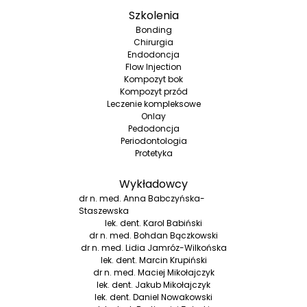
Szkolenia
Bonding
Chirurgia
Endodoncja
Flow Injection
Kompozyt bok
Kompozyt przód
Leczenie kompleksowe
Onlay
Pedodoncja
Periodontologia
Protetyka
Wykładowcy
dr n. med. Anna Babczyńska-
Staszewska
lek. dent. Karol Babiński
dr n. med. Bohdan Bączkowski
dr n. med. Lidia Jamróz-Wilkońska
lek. dent. Marcin Krupiński
dr n. med. Maciej Mikołajczyk
lek. dent. Jakub Mikołajczyk
lek. dent. Daniel Nowakowski