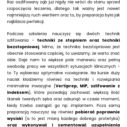
Raz oszlifowany ząb już nigdy nie wróci do stanu sprzed
rozpoczęcia leczenia, dlatego tak ważny jest nawet
najmniejszy ruch wiertłem oraz to, by preparacja była jak
najbliższa perfekcji.
Podczas szkolenia nauczysz się dwóch technik
szlifowania -
techniki ze stopniem oraz techniki
bezstopniowej
. Mimo, że technika bezstopniowa jest
obecnie stosowana częściej, to uważamy, że warto znać
obie. Daje nam to większe pole manewru oraz pełną
swobodę pracy we wszystkich sytuacjach klinicznych -
to Ty wybierasz optymalne rozwiązanie. Na kursie duży
nacisk kładziemy również na techniki i rozwiązania
minimalnie inwazyjne (
Vertiprep, MIP, szlifowanie z
indeksem
), które pozwalają zachować większą ilość
tkanek twardych zęba oraz odsunąć w czasie moment,
kiedy trzeba zastąpić go np. implantem. Poza samą
preparacją nauczysz się również
pobierać poprawnie
wyciski
(a to jest miarą każdego dobrego protetyka)
oraz wykonywać i cementować uzupełnienia