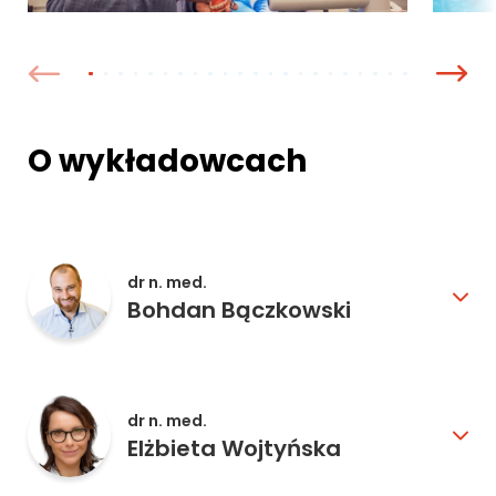
O wykładowcach
dr n. med.
Bohdan Bączkowski
dr n. med.
Elżbieta Wojtyńska