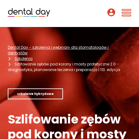
Szkolenia
Dental Day - szkolenia i webinary dla stomatologów i
Webinary
dentystów
Szkolenia
Szlifowanie zębów pod korony i mosty protetyczne 2.0 -
Wykładowcy
diagnostyka, planowanie leczenia i preparacja | 113. edycja
O nas
szkolenie hybrydowe
Dofinansowania
Podcast
Szlifowanie zębów
Pomoc
pod korony i mosty