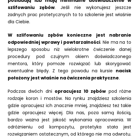
posiadają lub mają minimalne doświadczenie w
szlifowaniu zębów
. Jeśli nie wykonujesz jeszcze
żadnych prac protetycznych to to szkolenie jest właśnie
dla Ciebie.
W szlifowaniu zębów konieczne jest nabranie
odpowiedniej wprawy i powtarzalności
. Nie ma na to
lepszego sposobu niż wielokrotne ćwiczenie danej
procedury pod czujnym okiem doświadczonego
mentora, który pomoże rozwiązać lub skorygować
ewentualne błędy. Z tego powodu na kursie
nacisk
położony jest właśnie na ćwiczenia praktyczne
.
Podczas dwóch dni
opracujesz 10 zębów
pod różne
rodzaje koron i mostów. Na rynku znajdziesz szkolenia
gdzie opracujesz ich znacznie mniej, znajdziesz też takie
gdzie opracujesz więcej. Dla nas, poza samą ilością,
bardzo ważna jest jakość wykonania opracowania. W
odróżnieniu od kompozytu, protetyka stała jest
rozwiązaniem ostatecznym, od którego nie ma odwrotu.