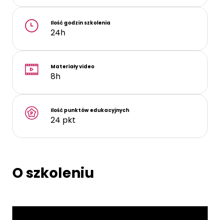
Ilość godzin szkolenia
24h
Materiały video
8h
Ilość punktów edukacyjnych
24 pkt
O szkoleniu