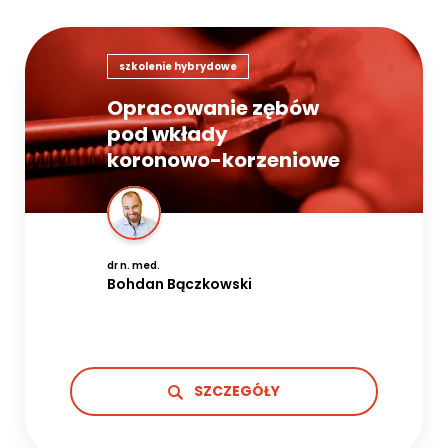
szkolenie hybrydowe
Opracowanie zębów
pod wkłady
koronowo-korzeniowe
dr n. med.
Bohdan Bączkowski
SZCZEGÓŁY