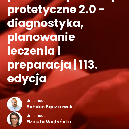
protetyczne 2.0 -
Kontakt
diagnostyka,
planowanie
leczenia i
preparacja | 113.
edycja
dr n. med.
Bohdan Bączkowski
dr n. med.
Elżbieta Wojtyńska