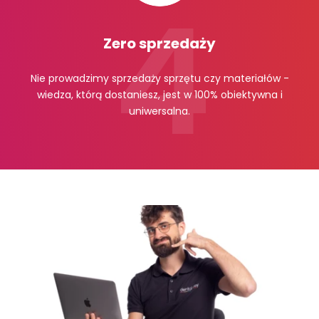
Zero sprzedaży
Nie prowadzimy sprzedaży sprzętu czy materiałów -
wiedza, którą dostaniesz, jest w 100% obiektywna i
uniwersalna.