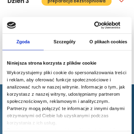
Dzień 3
preparacja bezstopniowa
Materiały wideo do
4,5 h
szkolenia
Zgoda
Szczegóły
O plikach cookies
Niniejsza strona korzysta z plików cookie
Materiały bonusowe
3,5 h
Wykorzystujemy pliki cookie do spersonalizowania treści
i reklam, aby oferować funkcje społecznościowe i
analizować ruch w naszej witrynie. Informacje o tym, jak
korzystasz z naszej witryny, udostępniamy partnerom
społecznościowym, reklamowym i analitycznym.
Partnerzy mogą połączyć te informacje z innymi danymi
Opinie naszych
otrzymanymi od Ciebie lub uzyskanymi podczas
uczestników
korzystania z ich usług.
Dowiedz się więcej na temat tego, kim jesteśmy, jak