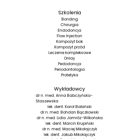
Szkolenia
Bonding
Chirurgia
Endodoncja
Flow Injection
Kompozyt bok
Kompozyt przód
Leczenie kompleksowe
Onlay
Pedodoncja
Periodontologia
Protetyka
Wykładowcy
dr n. med. Anna Babczyńska-
Staszewska
lek. dent. Karol Babiński
dr n. med. Bohdan Bączkowski
dr n. med. Lidia Jamróz-Wilkońska
lek. dent. Marcin Krupiński
dr n. med. Maciej Mikołajczyk
lek. dent. Jakub Mikołajczyk