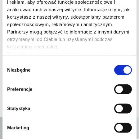
i reklam, aby oferować funkcje społecznościowe i
analizować ruch w naszej witrynie. Informacje o tym, jak
korzystasz z naszej witryny, udostępniamy partnerom
społecznościowym, reklamowym i analitycznym.
Partnerzy mogą połączyć te informacje z innymi danymi
otrzymanymi od Ciebie lub uzyskanymi podczas
korzystania z ich usług.
SZCZEGÓŁY
Dowiedz się więcej na temat tego, kim jesteśmy, jak
można się z nami skontaktować i w jaki sposób
Wybór
przetwarzamy dane osobowe w ramach
Polityki
Niezbędne
zgody
prywatności
.
Preferencje
Statystyka
Marketing