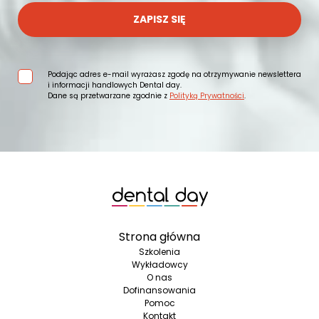
ZAPISZ SIĘ
Podając adres e-mail wyrażasz zgodę na otrzymywanie newslettera
i informacji handlowych Dental day.
Dane są przetwarzane zgodnie z
Polityką Prywatności
.
Strona główna
Szkolenia
Wykładowcy
O nas
Dofinansowania
Pomoc
Kontakt