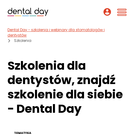
Dental Day - szkolenia i webinary dla stomatologów i
Szkolenia
dentystów
Szkolenia
Webinary
Szkolenia dla
Wykładowcy
dentystów, znajdź
O nas
szkolenie dla siebie
Dofinansowania
- Dental Day
Podcast
Pomoc
TEMATYKA