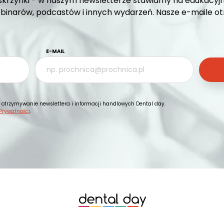
krzynki - w naszym newsletterze stawiamy na edukacyjn
inarów, podcastów i innych wydarzeń. Nasze e-maile otrz
E-MAIL
otrzymywanie newslettera i informacji handlowych Dental day.
 Prywatności
.