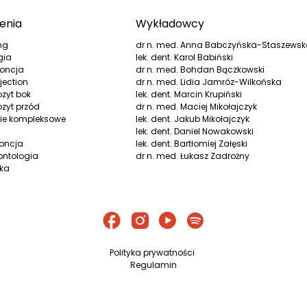
enia
Wykładowcy
ng
dr n. med. Anna Babczyńska-Staszews
gia
lek. dent. Karol Babiński
oncja
dr n. med. Bohdan Bączkowski
jection
dr n. med. Lidia Jamróz-Wilkońska
zyt bok
lek. dent. Marcin Krupiński
zyt przód
dr n. med. Maciej Mikołajczyk
ie kompleksowe
lek. dent. Jakub Mikołajczyk
lek. dent. Daniel Nowakowski
oncja
lek. dent. Bartłomiej Załęski
ontologia
dr n. med. Łukasz Zadrożny
yka
Polityka prywatności
Regulamin