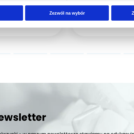
Zezwól na wybór
Z
GÓŁY
ewsletter