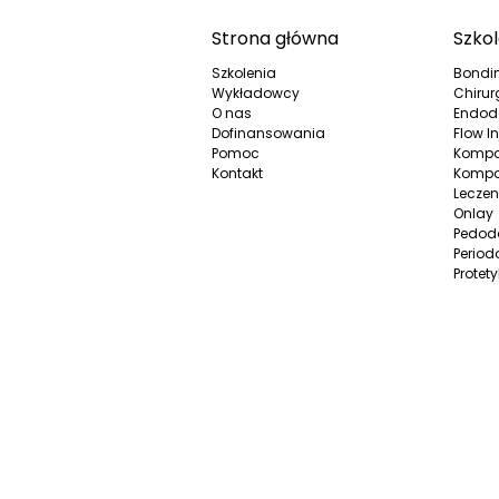
Strona główna
Szkol
Szkolenia
Bondi
Wykładowcy
Chirur
O nas
Endod
Dofinansowania
Flow In
Pomoc
Kompo
Kontakt
Kompo
Leczen
Onlay
Pedod
Period
Protet