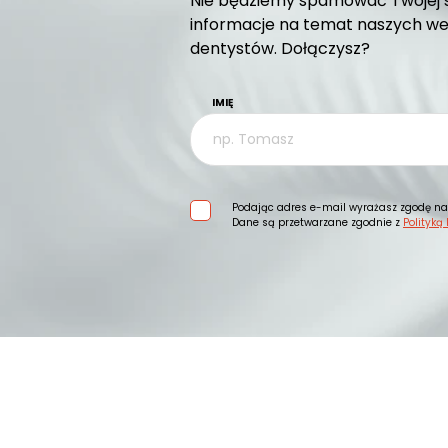
Nie będziemy spamować Twojej s
informacje na temat naszych web
dentystów. Dołączysz?
IMIĘ
Podając adres e-mail wyrażasz zgodę na 
Dane są przetwarzane zgodnie z
Polityką