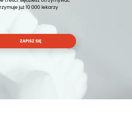
e treści. Będziesz otrzymywać
ymuje już 10 000 lekarzy
ZAPISZ SIĘ