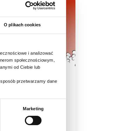
webinar
Endocment
O plikach cookies
ołecznościowe i analizować
artnerom społecznościowym,
+1
anymi od Ciebie lub
ki sposób przetwarzamy dane
lek. dent.
Bartłomiej Kar
595 zł
Marketing
by
ukończyły 