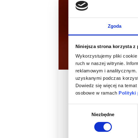
webinar
NOWOŚĆ
Be the Master of First
Zgoda
Niniejsza strona korzysta z
Wykorzystujemy pliki cookie 
ruch w naszej witrynie. Inf
reklamowym i analitycznym. 
3 h
uzyskanymi podczas korzysta
495 zł
Dowiedz się więcej na temat
osobowe w ramach
Polityki
ukończyły 117 osoby
Wybór
Niezbędne
zgody