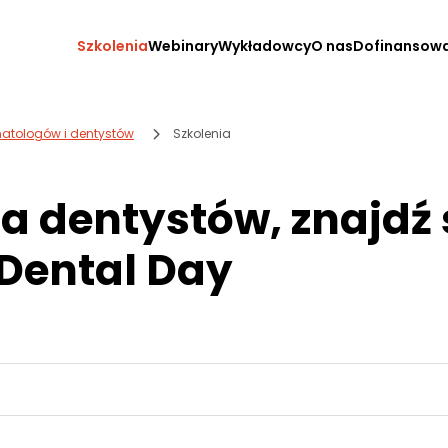
Szkolenia
Webinary
Wykładowcy
O nas
Dofinansow
omatologów i dentystów
Szkolenia
la dentystów, znajdź 
 Dental Day