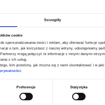
webinar
 Visit
Cementowanie
Szczegóły
 plików cookie
do spersonalizowania treści i reklam, aby oferować funkcje sp
ormacje o tym, jak korzystasz z naszej witryny, udostępniamy p
Partnerzy mogą połączyć te informacje z innymi danymi otrzym
nia z ich usług.
 tego, kim jesteśmy, jak można się z nami skontaktować i w ja
lek. dent.
Marcin Krupiński
 prywatności
.
795 zł
Preferencje
Statystyka
ukończyły 127 oso