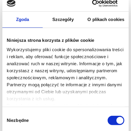
18.12.2026 r. - 20.12.2026 r.
Warszawa
Zgoda
Szczegóły
O plikach cookies
7500 zł
Dostępne
Niniejsza strona korzysta z plików cookie
Wykorzystujemy pliki cookie do spersonalizowania treści
i reklam, aby oferować funkcje społecznościowe i
SZCZEGÓŁY
analizować ruch w naszej witrynie. Informacje o tym, jak
korzystasz z naszej witryny, udostępniamy partnerom
społecznościowym, reklamowym i analitycznym.
Partnerzy mogą połączyć te informacje z innymi danymi
otrzymanymi od Ciebie lub uzyskanymi podczas
korzystania z ich usług.
Zobacz szkolenia online
Dowiedz się więcej na temat tego, kim jesteśmy, jak
można się z nami skontaktować i w jaki sposób
Wybór
przetwarzamy dane osobowe w ramach
Polityki
Niezbędne
zgody
prywatności
.