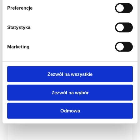
Preferencje
webinar
NOWOŚĆ
Be the Master of First
Statystyka
Visit
Marketing
Zezwól na wszystkie
3 h
Zezwól na wybór
495 zł
ukończyły 117 osoby
Odmowa