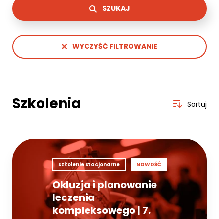
SZUKAJ
WYCZYŚĆ FILTROWANIE
Szkolenia
Sortuj
szkolenie stacjonarne
NOWOŚĆ
Okluzja i planowanie
leczenia
kompleksowego | 7.