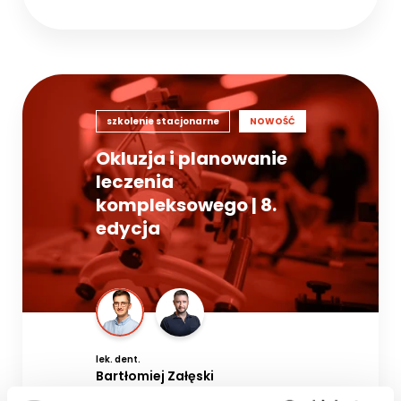
szkolenie stacjonarne
NOWOŚĆ
Okluzja i planowanie
leczenia
kompleksowego | 8.
edycja
lek. dent.
Bartłomiej Załęski