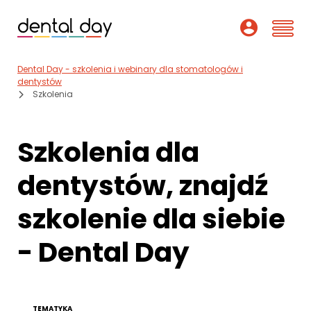
Dental Day - szkolenia i webinary dla stomatologów i
Szkolenia
dentystów
Szkolenia
Webinary
Szkolenia dla
Wykładowcy
dentystów, znajdź
O nas
szkolenie dla siebie
Dofinansowania
- Dental Day
Podcast
Pomoc
TEMATYKA