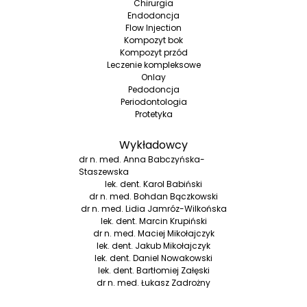
Chirurgia
Endodoncja
Flow Injection
Kompozyt bok
Kompozyt przód
Leczenie kompleksowe
Onlay
Pedodoncja
Periodontologia
Protetyka
Wykładowcy
dr n. med. Anna Babczyńska-
Staszewska
lek. dent. Karol Babiński
dr n. med. Bohdan Bączkowski
dr n. med. Lidia Jamróz-Wilkońska
lek. dent. Marcin Krupiński
dr n. med. Maciej Mikołajczyk
lek. dent. Jakub Mikołajczyk
lek. dent. Daniel Nowakowski
lek. dent. Bartłomiej Załęski
dr n. med. Łukasz Zadrożny