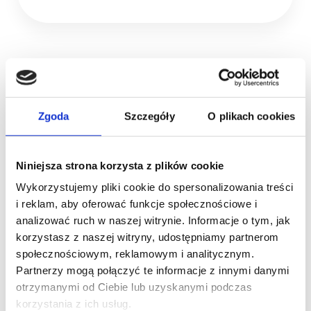
Zobacz szkolenia online
Zgoda
Szczegóły
O plikach cookies
Niniejsza strona korzysta z plików cookie
webinar
NOWOŚĆ
Wykorzystujemy pliki cookie do spersonalizowania treści
Be the Master of First
i reklam, aby oferować funkcje społecznościowe i
Visit
analizować ruch w naszej witrynie. Informacje o tym, jak
korzystasz z naszej witryny, udostępniamy partnerom
społecznościowym, reklamowym i analitycznym.
Partnerzy mogą połączyć te informacje z innymi danymi
otrzymanymi od Ciebie lub uzyskanymi podczas
korzystania z ich usług.