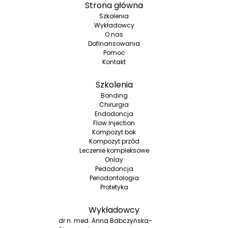
Strona główna
Szkolenia
Wykładowcy
O nas
Dofinansowania
Pomoc
Kontakt
Szkolenia
Bonding
Chirurgia
Endodoncja
Flow Injection
Kompozyt bok
Kompozyt przód
Leczenie kompleksowe
Onlay
Pedodoncja
Periodontologia
Protetyka
Wykładowcy
dr n. med. Anna Babczyńska-