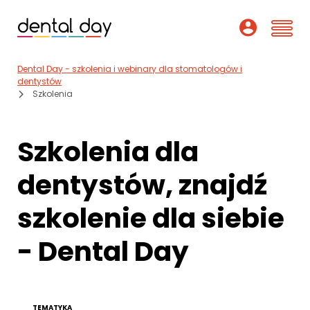
Dental Day - szkolenia i webinary dla stomatologów i
Szkolenia
dentystów
Szkolenia
Webinary
Szkolenia dla
Wykładowcy
dentystów, znajdź
O nas
szkolenie dla siebie
Dofinansowania
- Dental Day
Podcast
Pomoc
TEMATYKA