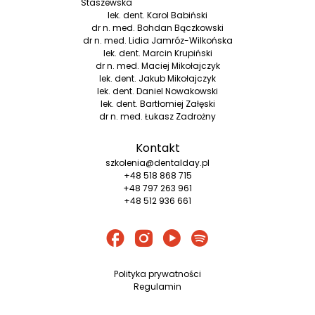
Staszewska
lek. dent. Karol Babiński
dr n. med. Bohdan Bączkowski
dr n. med. Lidia Jamróz-Wilkońska
lek. dent. Marcin Krupiński
dr n. med. Maciej Mikołajczyk
lek. dent. Jakub Mikołajczyk
lek. dent. Daniel Nowakowski
lek. dent. Bartłomiej Załęski
dr n. med. Łukasz Zadrożny
Kontakt
szkolenia@dentalday.pl
+48 518 868 715
+48 797 263 961
+48 512 936 661
Polityka prywatności
Regulamin