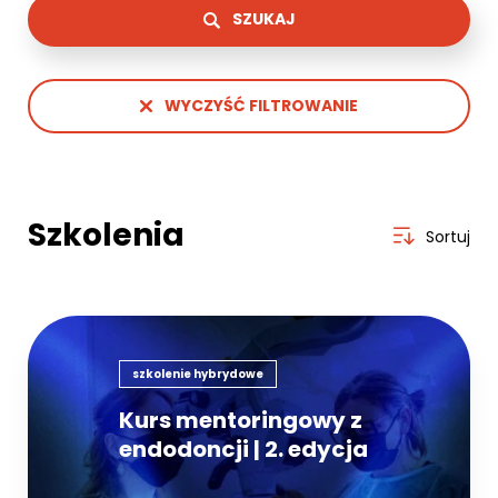
SZUKAJ
WYCZYŚĆ FILTROWANIE
Szkolenia
Sortuj
szkolenie hybrydowe
Kurs mentoringowy z
endodoncji | 2. edycja