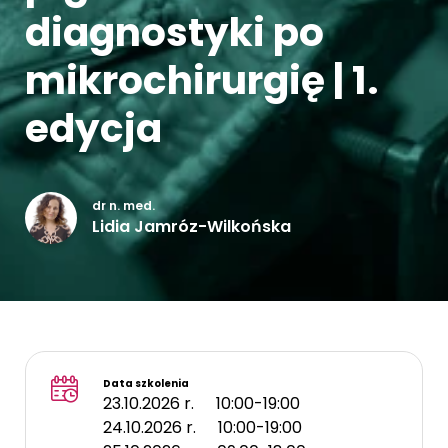
diagnostyki po
Kontakt
mikrochirurgię | 1.
edycja
dr n. med.
Lidia Jamróz-Wilkońska
Data szkolenia
23.10.2026 r.
10:00-19:00
24.10.2026 r.
10:00-19:00