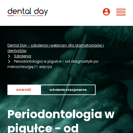
Szkolenia
Dental Day - szkolenia i webinary dla stomatologów i
Webinary
dentystów
Szkolenia
Periodontologia w pigułce - od diagnostyki po
Wykładowcy
mikrochirurgię | 1. edycja
O nas
NOWOŚĆ
szkolenie stacjonarne
Dofinansowania
Podcast
Periodontologia w
Pomoc
pigułce - od