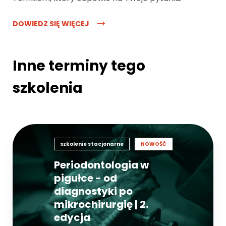
DOWIEDZ SIĘ WIĘCEJ
Inne terminy tego
szkolenia
szkolenie stacjonarne
NOWOŚĆ
Periodontologia w
pigułce - od
diagnostyki po
mikrochirurgię | 2.
edycja