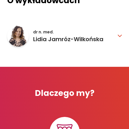
O wykładowcach
dr n. med.
Lidia Jamróz-Wilkońska
Dlaczego my?