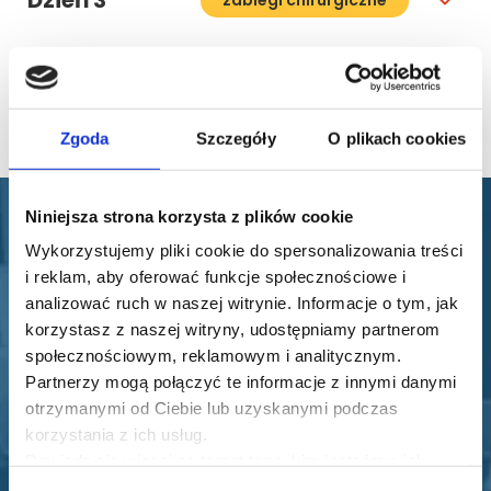
Dzień 3
Materiały bonusowe
1 h
Zgoda
Szczegóły
O plikach cookies
Niniejsza strona korzysta z plików cookie
Wykorzystujemy pliki cookie do spersonalizowania treści
Opinie naszych
i reklam, aby oferować funkcje społecznościowe i
analizować ruch w naszej witrynie. Informacje o tym, jak
uczestników
korzystasz z naszej witryny, udostępniamy partnerom
społecznościowym, reklamowym i analitycznym.
Partnerzy mogą połączyć te informacje z innymi danymi
otrzymanymi od Ciebie lub uzyskanymi podczas
korzystania z ich usług.
Dowiedz się więcej na temat tego, kim jesteśmy, jak
można się z nami skontaktować i w jaki sposób