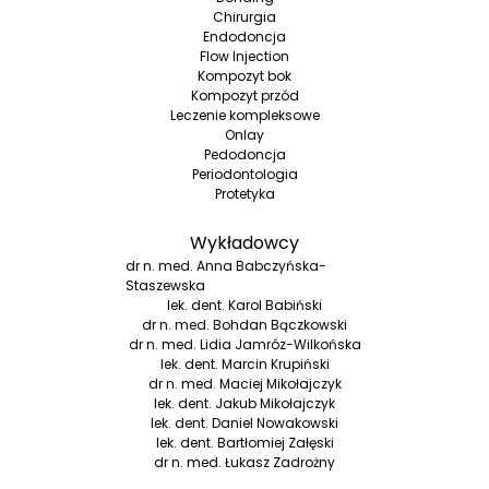
Chirurgia
Endodoncja
Flow Injection
Kompozyt bok
Kompozyt przód
Leczenie kompleksowe
Onlay
Pedodoncja
Periodontologia
Protetyka
Wykładowcy
dr n. med. Anna Babczyńska-
Staszewska
lek. dent. Karol Babiński
dr n. med. Bohdan Bączkowski
dr n. med. Lidia Jamróz-Wilkońska
lek. dent. Marcin Krupiński
dr n. med. Maciej Mikołajczyk
lek. dent. Jakub Mikołajczyk
lek. dent. Daniel Nowakowski
lek. dent. Bartłomiej Załęski
dr n. med. Łukasz Zadrożny