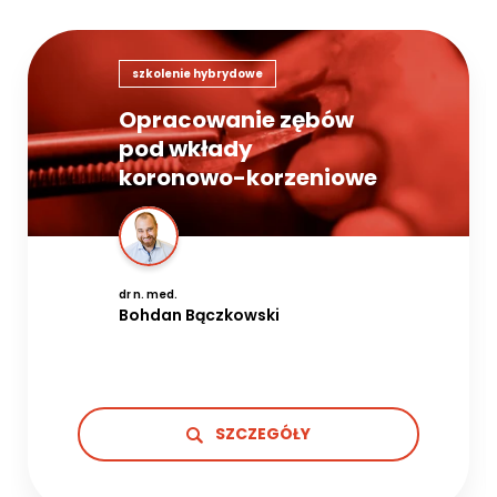
szkolenie hybrydowe
Opracowanie zębów
pod wkłady
koronowo-korzeniowe
dr n. med.
Bohdan Bączkowski
SZCZEGÓŁY