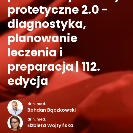
protetyczne 2.0 -
Kontakt
diagnostyka,
planowanie
leczenia i
preparacja | 112.
edycja
dr n. med.
Bohdan Bączkowski
dr n. med.
Elżbieta Wojtyńska