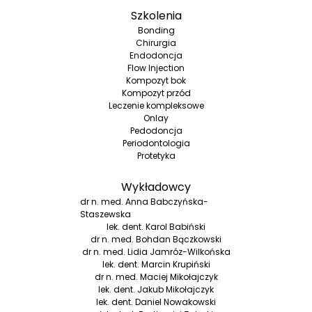
Szkolenia
Bonding
Chirurgia
Endodoncja
Flow Injection
Kompozyt bok
Kompozyt przód
Leczenie kompleksowe
Onlay
Pedodoncja
Periodontologia
Protetyka
Wykładowcy
dr n. med. Anna Babczyńska-
Staszewska
lek. dent. Karol Babiński
dr n. med. Bohdan Bączkowski
dr n. med. Lidia Jamróz-Wilkońska
lek. dent. Marcin Krupiński
dr n. med. Maciej Mikołajczyk
lek. dent. Jakub Mikołajczyk
lek. dent. Daniel Nowakowski