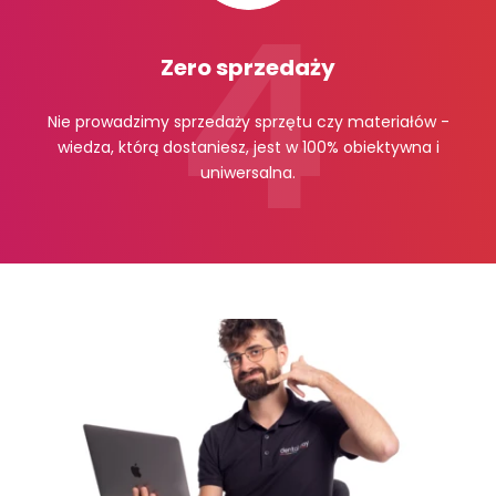
Zero sprzedaży
Nie prowadzimy sprzedaży sprzętu czy materiałów -
wiedza, którą dostaniesz, jest w 100% obiektywna i
uniwersalna.