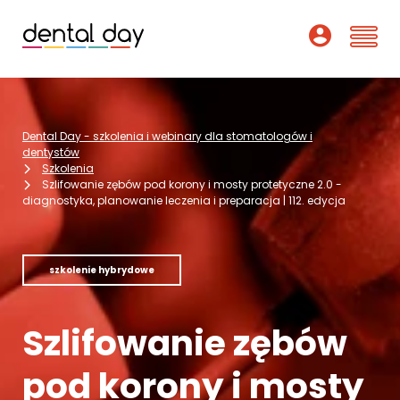
Szkolenia
Dental Day - szkolenia i webinary dla stomatologów i
Webinary
dentystów
Szkolenia
Szlifowanie zębów pod korony i mosty protetyczne 2.0 -
Wykładowcy
diagnostyka, planowanie leczenia i preparacja | 112. edycja
O nas
szkolenie hybrydowe
Dofinansowania
Podcast
Szlifowanie zębów
Pomoc
pod korony i mosty