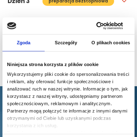
Dzień 3
preparacja bezstopniowa
Materiały wideo do
4,5 h
szkolenia
Zgoda
Szczegóły
O plikach cookies
Niniejsza strona korzysta z plików cookie
Materiały bonusowe
3,5 h
Wykorzystujemy pliki cookie do spersonalizowania treści
i reklam, aby oferować funkcje społecznościowe i
analizować ruch w naszej witrynie. Informacje o tym, jak
korzystasz z naszej witryny, udostępniamy partnerom
społecznościowym, reklamowym i analitycznym.
Partnerzy mogą połączyć te informacje z innymi danymi
Opinie naszych
otrzymanymi od Ciebie lub uzyskanymi podczas
uczestników
korzystania z ich usług.
Dowiedz się więcej na temat tego, kim jesteśmy, jak