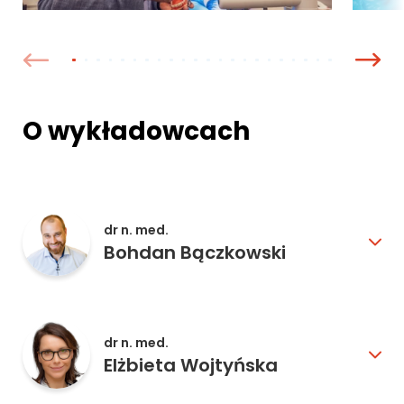
O wykładowcach
dr n. med.
Bohdan Bączkowski
dr n. med.
Elżbieta Wojtyńska