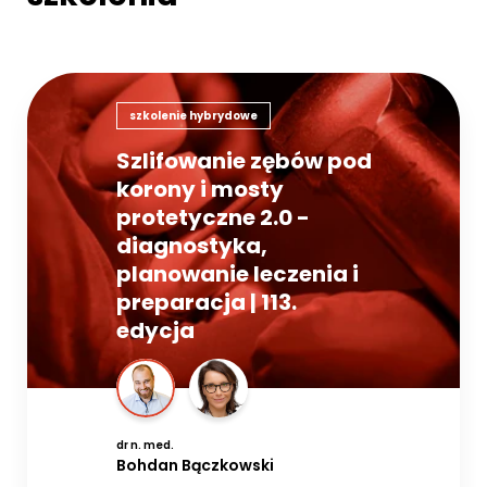
szkolenie hybrydowe
Szlifowanie zębów pod
korony i mosty
protetyczne 2.0 -
diagnostyka,
planowanie leczenia i
preparacja | 113.
edycja
dr n. med.
Bohdan Bączkowski