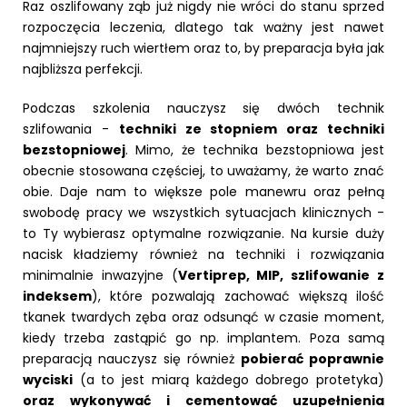
Raz oszlifowany ząb już nigdy nie wróci do stanu sprzed
rozpoczęcia leczenia, dlatego tak ważny jest nawet
najmniejszy ruch wiertłem oraz to, by preparacja była jak
najbliższa perfekcji.
Podczas szkolenia nauczysz się dwóch technik
szlifowania -
techniki ze stopniem oraz techniki
bezstopniowej
. Mimo, że technika bezstopniowa jest
obecnie stosowana częściej, to uważamy, że warto znać
obie. Daje nam to większe pole manewru oraz pełną
swobodę pracy we wszystkich sytuacjach klinicznych -
to Ty wybierasz optymalne rozwiązanie. Na kursie duży
nacisk kładziemy również na techniki i rozwiązania
minimalnie inwazyjne (
Vertiprep, MIP, szlifowanie z
indeksem
), które pozwalają zachować większą ilość
tkanek twardych zęba oraz odsunąć w czasie moment,
kiedy trzeba zastąpić go np. implantem. Poza samą
preparacją nauczysz się również
pobierać poprawnie
wyciski
(a to jest miarą każdego dobrego protetyka)
oraz wykonywać i cementować uzupełnienia