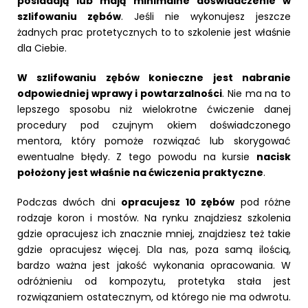
posiadają lub mają minimalne doświadczenie w
szlifowaniu zębów
. Jeśli nie wykonujesz jeszcze
żadnych prac protetycznych to to szkolenie jest właśnie
dla Ciebie.
W szlifowaniu zębów konieczne jest nabranie
odpowiedniej wprawy i powtarzalności
. Nie ma na to
lepszego sposobu niż wielokrotne ćwiczenie danej
procedury pod czujnym okiem doświadczonego
mentora, który pomoże rozwiązać lub skorygować
ewentualne błędy. Z tego powodu na kursie
nacisk
położony jest właśnie na ćwiczenia praktyczne
.
Podczas dwóch dni
opracujesz 10 zębów
pod różne
rodzaje koron i mostów. Na rynku znajdziesz szkolenia
gdzie opracujesz ich znacznie mniej, znajdziesz też takie
gdzie opracujesz więcej. Dla nas, poza samą ilością,
bardzo ważna jest jakość wykonania opracowania. W
odróżnieniu od kompozytu, protetyka stała jest
rozwiązaniem ostatecznym, od którego nie ma odwrotu.