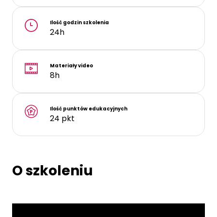
Ilość godzin szkolenia
24h
Materiały video
8h
Ilość punktów edukacyjnych
24 pkt
O szkoleniu